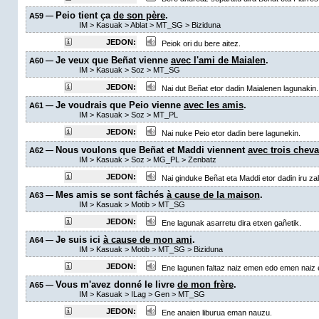
Peio tient ça
de son père
.
A59 —
IM
>
Kasuak
>
Ablat
>
MT_SG
> Biziduna
JEDON:
Peiok ori du bere aitez.
Je veux que Beñat vienne
avec l'ami de Maialen
.
A60 —
IM
>
Kasuak
>
Soz
>
MT_SG
JEDON:
Nai dut Beñat etor dadin Maialenen lagunakin.
Je voudrais que Peio vienne
avec les amis
.
A61 —
IM
>
Kasuak
>
Soz
>
MT_PL
JEDON:
Nai nuke Peio etor dadin bere lagunekin.
Nous voulons que Beñat et Maddi viennent
avec trois chev
A62 —
IM
>
Kasuak
>
Soz
>
MG_PL
>
Zenbatz
JEDON:
Nai ginduke Beñat eta Maddi etor dadin iru zal
Mes amis se sont fâchés
à cause de la maison
.
A63 —
IM
>
Kasuak
>
Motib
>
MT_SG
JEDON:
Ene lagunak asarretu dira etxen gañetik.
Je suis ici
à cause de mon ami
.
A64 —
IM
>
Kasuak
>
Motib
>
MT_SG
> Biziduna
JEDON:
Ene lagunen faltaz naiz emen edo emen naiz e
Vous m'avez donné le livre
de mon frère
.
A65 —
IM
>
Kasuak
>
ILag
>
Gen
>
MT_SG
JEDON:
Ene anaien liburua eman nauzu.