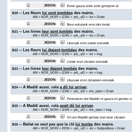
JEDON:
Emen gauza oriek eztie gertatzen al.
Les fleurs
lui sont tombées
des mains.
B20 —
AM
> NOR_NORI > IZAN >
-pA_-pD
>
-
ke
>
Orain
JEDON:
Bere eskutarik erori dire loriak.
Les livres
leur sont tombés
des mains.
B21 —
AM
> NOR_NORI > IZAN >
-pA_-pD
>
-
ke
>
Orain
JEDON:
Liburuak erori zaiote eskutaik.
Les fleurs
lui étaient tombées
des mains.
B22 —
AM
> NOR_NORI > IZAN >
-pA_-pD
>
-
ke
>
Irag
JEDON:
Loriak erori zitzaion eskutaik.
Les livres
leur étaient tombés
des mains.
B23 —
AM
> NOR_NORI > IZAN >
-pA_-pD
>
-
ke
>
Irag
JEDON:
Liburuak erori zitzaioten eskutaik.
A Maddi aussi, cela
a dû lui arriver
.
B24 —
AM
> NOR_NORI > IZAN >
-pA_-pD
>
+
ke
_epist
>
Orain
JEDON:
Pentsatzen dut Maddiri re gauza ori gertatu za
A Maddi aussi, cela
avait dû lui arriver
.
B25 —
AM
> NOR_NORI > IZAN >
-pA_-pD
>
+
ke
_epist
>
Irag
JEDON:
Ori ere Maddiri gertatu izan bear zitzaion.
Beñat ne veut pas que la clé
lui tombe
des mains.
B26 —
AM
> NOR_NORI > EDIN >
-pA_-pD
>
-
ke
> Subjuntiboa >
Orain