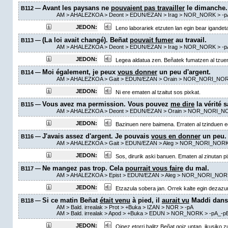
Avant les paysans ne
pouvaient pas travailler
le dimanche.
B112 —
AM
> AHALEZKOA >
Deont
> EDUN/EZAN >
Irag
> NOR_NORK >
-p
JEDON:
Leno laborariek etzuten lan egin bear igandet
(La loi avait changé). Beñat
pouvait fumer
au travail.
B113 —
AM
> AHALEZKOA >
Deont
> EDUN/EZAN >
Irag
> NOR_NORK >
-p
JEDON:
Legea aldatua zen. Beñatek fumatzen al tzuen
Moi également, je peux
vous donner
un peu d'argent.
B114 —
AM
> AHALEZKOA >
Gait
> EDUN/EZAN >
Orain
> NOR_NORI_NOR
JEDON:
Ni ere ematen al tzaitut sos pixkat.
Vous avez ma permission. Vous pouvez
me dire
la vérité s
B115 —
AM
> AHALEZKOA >
Deont
> EDUN/EZAN >
Orain
> NOR_NORI_N
JEDON:
Bazinuen nere baimena. Erraten al tzinduen eg
J'avais assez d'argent. Je pouvais
vous en donner
un peu.
B116 —
AM
> AHALEZKOA >
Gait
> EDUN/EZAN >
Aleg
> NOR_NORI_NORK
JEDON:
Sos, dirurik aski banuen. Ematen al zinutan pi
Ne mangez pas trop. Cela
pourrait vous faire
du mal.
B117 —
AM
> AHALEZKOA >
Epist
> EDUN/EZAN >
Aleg
> NOR_NORI_NOR
JEDON:
Etzazula sobera jan. Orrek kalte egin dezazu
Si ce matin Beñat
était venu
à pied, il
aurait vu
Maddi dans 
B118 —
AM
> Bald. irrealak >
Prot
>
+Buka
> IZAN > NOR >
-pA
AM
> Bald. irrealak >
Apod
>
+Buka
> EDUN > NOR_NORK >
-pA_-p
JEDON:
Oinez etorri balitz Beñat goiz untan, ikusiko 