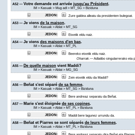
Votre demande est arrivée
jusqu'au Président
.
A52 —
IM
>
Kasuak
>
Mug adl
>
MT_SG
> Biziduna
JEDON:
Zure galdea alleatu da presidenten bulegoat.
Je viens
de la maison
.
A53 —
IM
>
Kasuak
>
Ablat
>
MT_SG
JEDON:
Etxetik eldu naiz.
Je viens
des maisons d'en bas
.
A54 —
IM
>
Kasuak
>
Ablat
>
MT_PL
JEDON:
Beereko etxetik eldu naiz.
Oharrak.—
Adlatibo singularrerako eta 
De quelle maison
vient Maddi?
A55 —
IM
>
Kasuak
>
Ablat
>
MG_SG
JEDON:
Zein etxetik eldu da Maddi?
Beñat s'est séparé
de sa femme
.
A56 —
IM
>
Kasuak
>
Ablat
>
MT_SG
> Biziduna
JEDON:
Bere andreaz separatu da Beñat.
Marie s'est éloignée
de ses copines
.
A57 —
IM
>
Kasuak
>
Ablat
>
MT_PL
> Biziduna
JEDON:
Maddi bere lagunez urrundu da.
Beñat et Piarres se sont séparés
de leurs femmes
.
A58 —
IM
>
Kasuak
>
Ablat
>
MT_PL
> Biziduna
JEDON:
Bere andreaz separatu dira Beñat eta Piarres