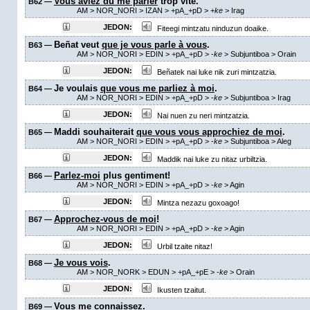
Vous aviez dû me parler
trop vite.
B62 —
AM
> NOR_NORI > IZAN >
+pA_+pD
>
+
ke
>
Irag
JEDON:
Fiteegi mintzatu ninduzun doaike.
Beñat veut
que je vous parle à vous
.
B63 —
AM
> NOR_NORI > EDIN >
+pA_+pD
>
-
ke
> Subjuntiboa >
Orain
JEDON:
Beñatek nai luke nik zuri mintzatzia.
Je voulais
que vous me parliez à moi
.
B64 —
AM
> NOR_NORI > EDIN >
+pA_+pD
>
-
ke
> Subjuntiboa >
Irag
JEDON:
Nai nuen zu neri mintzatzia.
Maddi souhaiterait
que vous vous approchiez de moi
.
B65 —
AM
> NOR_NORI > EDIN >
+pA_+pD
>
-
ke
> Subjuntiboa >
Aleg
JEDON:
Maddik nai luke zu nitaz urbiltzia.
Parlez-moi
plus gentiment!
B66 —
AM
> NOR_NORI > EDIN >
+pA_+pD
>
-
ke
>
Agin
JEDON:
Mintza nezazu goxoago!
Approchez-vous de moi
!
B67 —
AM
> NOR_NORI > EDIN >
+pA_+pD
>
-
ke
>
Agin
JEDON:
Urbil tzaite nitaz!
Je vous vois
.
B68 —
AM
> NOR_NORK > EDUN >
+pA_+pE
>
-
ke
>
Orain
JEDON:
Ikusten tzaitut.
Vous me connaissez
.
B69 —