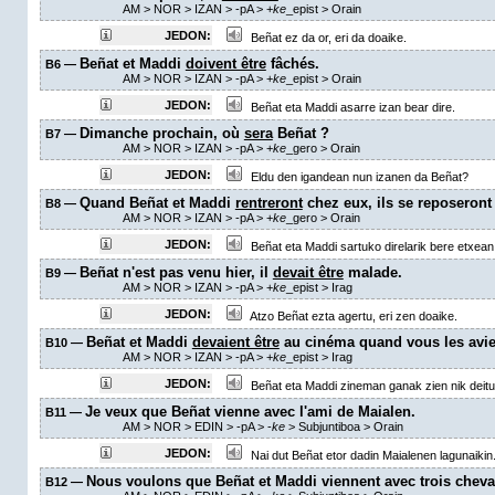
AM
> NOR > IZAN >
-pA
>
+
ke
_epist
>
Orain
JEDON:
Beñat ez da or, eri da doaike.
Beñat et Maddi
doivent être
fâchés.
B6 —
AM
> NOR > IZAN >
-pA
>
+
ke
_epist
>
Orain
JEDON:
Beñat eta Maddi asarre izan bear dire.
Dimanche prochain, où
sera
Beñat ?
B7 —
AM
> NOR > IZAN >
-pA
>
+
ke
_gero
>
Orain
JEDON:
Eldu den igandean nun izanen da Beñat?
Quand Beñat et Maddi
rentreront
chez eux, ils se reposeront 
B8 —
AM
> NOR > IZAN >
-pA
>
+
ke
_gero
>
Orain
JEDON:
Beñat eta Maddi sartuko direlarik bere etxean,
Beñat n'est pas venu hier, il
devait être
malade.
B9 —
AM
> NOR > IZAN >
-pA
>
+
ke
_epist
>
Irag
JEDON:
Atzo Beñat ezta agertu, eri zen doaike.
Beñat et Maddi
devaient être
au cinéma quand vous les avie
B10 —
AM
> NOR > IZAN >
-pA
>
+
ke
_epist
>
Irag
JEDON:
Beñat eta Maddi zineman ganak zien nik deitu d
Je veux que Beñat vienne avec l'ami de Maialen.
B11 —
AM
> NOR > EDIN >
-pA
>
-
ke
> Subjuntiboa >
Orain
JEDON:
Nai dut Beñat etor dadin Maialenen lagunaikin
Nous voulons que Beñat et Maddi viennent avec trois cheva
B12 —