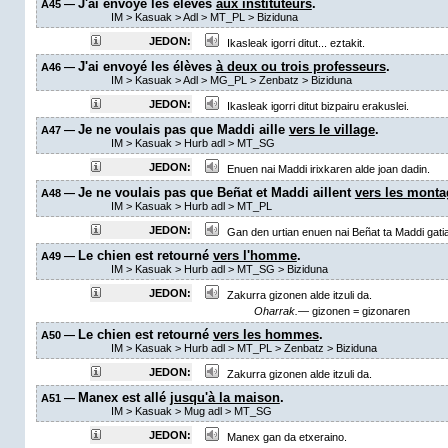
J'ai envoyé les élèves
aux instituteurs
.
A45 —
IM
>
Kasuak
>
Adl
>
MT_PL
> Biziduna
JEDON:
Ikasleak igorri ditut... eztakit.
J'ai envoyé les élèves
à deux ou trois professeurs
.
A46 —
IM
>
Kasuak
>
Adl
>
MG_PL
>
Zenbatz
> Biziduna
JEDON:
Ikasleak igorri ditut bizpairu erakuslei.
Je ne voulais pas que Maddi aille
vers le village
.
A47 —
IM
>
Kasuak
>
Hurb adl
>
MT_SG
JEDON:
Enuen nai Maddi irixkaren alde joan dadin.
Je ne voulais pas que Beñat et Maddi aillent
vers les mont
A48 —
IM
>
Kasuak
>
Hurb adl
>
MT_PL
JEDON:
Gan den urtian enuen nai Beñat ta Maddi gati
Le chien est retourné
vers l'homme
.
A49 —
IM
>
Kasuak
>
Hurb adl
>
MT_SG
> Biziduna
JEDON:
Zakurra gizonen alde itzuli da.
Oharrak.—
gizonen = gizonaren
Le chien est retourné
vers les hommes
.
A50 —
IM
>
Kasuak
>
Hurb adl
>
MT_PL
>
Zenbatz
> Biziduna
JEDON:
Zakurra gizonen alde itzuli da.
Manex est allé
jusqu'à la maison
.
A51 —
IM
>
Kasuak
>
Mug adl
>
MT_SG
JEDON:
Manex gan da etxeraino.