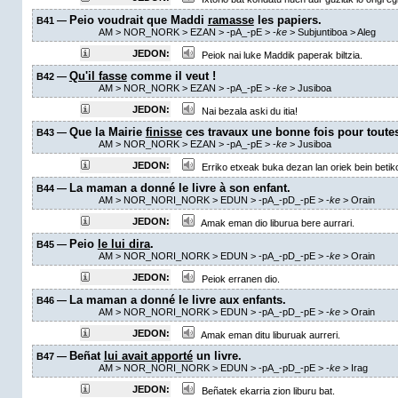
Peio voudrait que Maddi
ramasse
les papiers.
B41 —
AM
> NOR_NORK > EZAN >
-pA_-pE
>
-
ke
> Subjuntiboa >
Aleg
JEDON:
Peiok nai luke Maddik paperak biltzia.
Qu'il fasse
comme il veut !
B42 —
AM
> NOR_NORK > EZAN >
-pA_-pE
>
-
ke
> Jusiboa
JEDON:
Nai bezala aski du itia!
Que la Mairie
finisse
ces travaux une bonne fois pour toutes
B43 —
AM
> NOR_NORK > EZAN >
-pA_-pE
>
-
ke
> Jusiboa
JEDON:
Erriko etxeak buka dezan lan oriek bein betik
La maman a donné le livre à son enfant.
B44 —
AM
> NOR_NORI_NORK > EDUN >
-pA_-pD_-pE
>
-
ke
>
Orain
JEDON:
Amak eman dio liburua bere aurrari.
Peio
le lui dira
.
B45 —
AM
> NOR_NORI_NORK > EDUN >
-pA_-pD_-pE
>
-
ke
>
Orain
JEDON:
Peiok erranen dio.
La maman a donné le livre aux enfants.
B46 —
AM
> NOR_NORI_NORK > EDUN >
-pA_-pD_-pE
>
-
ke
>
Orain
JEDON:
Amak eman ditu liburuak aurreri.
Beñat
lui avait apporté
un livre.
B47 —
AM
> NOR_NORI_NORK > EDUN >
-pA_-pD_-pE
>
-
ke
>
Irag
JEDON:
Beñatek ekarria zion liburu bat.