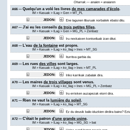
Oharrak.—
anaien = anaiaren
Quelqu'un a volé les livres
de mes camarades d'école
.
A66 —
IM
>
Kasuak
>
ILag
>
Gen
>
MT_PL
JEDON:
Ene lagunen liburuak norbaitek ebatsi ditu.
J'ai eu les conseils
de trois petites filles
.
A67 —
IM
>
Kasuak
>
ILag
>
Gen
>
MG_PL
>
Zenbatz
JEDON:
Iru nexkatxen kontseiluak izan ditut.
L'eau
de la fontaine
est propre.
A68 —
IM
>
Kasuak
>
ILag
>
ko
_Ilag
>
Ines
>
MT_SG
JEDON:
Iturritxa garbia da.
Les rues
des villes
sont larges.
A69 —
IM
>
Kasuak
>
ILag
>
ko
_Ilag
>
Ines
>
MT_PL
JEDON:
Iriko karrikak zabalak dira.
Les maires
de trois villages
sont venus.
A70 —
IM
>
Kasuak
>
ILag
>
ko
_Ilag
>
Ines
>
MG_PL
>
Zenbatz
JEDON:
Iru errixken auzapezak etorri dira.
Rien ne vaut la
lumière du soleil
.
A71 —
IM
>
Kasuak
>
ILag
>
ko
_Ilag
>
MT_SG
JEDON:
Ez du deusik balio iduzkien dirdira baino? Ezta
C'était le patron
d'une grande usine
.
A72 —
IM
>
Kasuak
>
ILag
>
ko
_Ilag
>
MG_SG
> bat
JEDON: