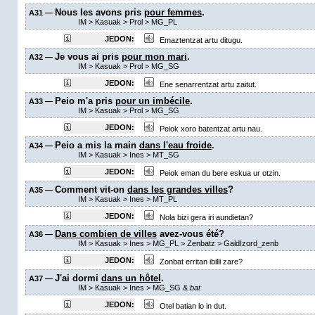
Nous les avons pris
pour femmes
.
A31 —
IM
>
Kasuak
>
Prol
>
MG_PL
JEDON:
Emaztentzat artu ditugu.
Je vous ai pris
pour mon mari
.
A32 —
IM
>
Kasuak
>
Prol
>
MG_SG
JEDON:
Ene senarrentzat artu zaitut.
Peio m'a pris
pour un imbécile
.
A33 —
IM
>
Kasuak
>
Prol
>
MG_SG
JEDON:
Peiok xoro batentzat artu nau.
Peio a mis la main
dans l'eau froide
.
A34 —
IM
>
Kasuak
>
Ines
>
MT_SG
JEDON:
Peiok eman du bere eskua ur otzin.
Comment vit-on
dans les grandes villes
?
A35 —
IM
>
Kasuak
>
Ines
>
MT_PL
JEDON:
Nola bizi gera iri aundietan?
Dans combien de villes
avez-vous été?
A36 —
IM
>
Kasuak
>
Ines
>
MG_PL
>
Zenbatz
>
GaldIzord_zenb
JEDON:
Zonbat erritan ibilli zare?
J'ai dormi
dans un hôtel
.
A37 —
IM
>
Kasuak
>
Ines
>
MG_SG &
bat
JEDON:
Otel batian lo in dut.