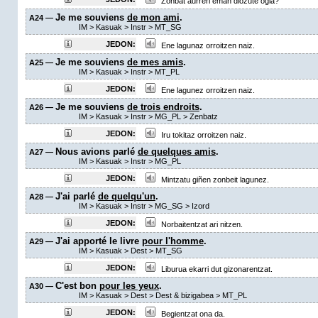
Zonbat aurreri eman diozute ogia?
Je me souviens
de mon ami
.
A24 —
IM
>
Kasuak
>
Instr
>
MT_SG
JEDON:
Ene lagunaz orroitzen naiz.
Je me souviens
de mes amis
.
A25 —
IM
>
Kasuak
>
Instr
>
MT_PL
JEDON:
Ene lagunez orroitzen naiz.
Je me souviens
de trois endroits
.
A26 —
IM
>
Kasuak
>
Instr
>
MG_PL
>
Zenbatz
JEDON:
Iru tokitaz orroitzen naiz.
Nous avions parlé
de quelques amis
.
A27 —
IM
>
Kasuak
>
Instr
>
MG_PL
JEDON:
Mintzatu giñen zonbeit lagunez.
J'ai parlé
de quelqu'un
.
A28 —
IM
>
Kasuak
>
Instr
>
MG_SG
>
Izord
JEDON:
Norbaitentzat ari nitzen.
J'ai apporté le livre
pour l'homme
.
A29 —
IM
>
Kasuak
>
Dest
>
MT_SG
JEDON:
Liburua ekarri dut gizonarentzat.
C'est bon
pour les yeux
.
A30 —
IM
>
Kasuak
>
Dest
>
Dest & bizigabea
>
MT_PL
JEDON:
Begientzat ona da.