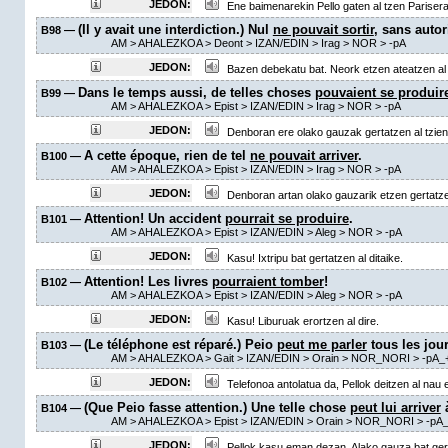
JEDON:
Ene baimenarekin Pello gaten al tzen Parisera
(Il y avait une interdiction.) Nul
ne pouvait sortir
, sans autor
B98 —
AM
> AHALEZKOA >
Deont
> IZAN/EDIN >
Irag
> NOR >
-pA
JEDON:
Bazen debekatu bat. Neork etzen ateatzen al 
Dans le temps aussi, de telles choses
pouvaient se produir
B99 —
AM
> AHALEZKOA >
Epist
> IZAN/EDIN >
Irag
> NOR >
-pA
JEDON:
Denboran ere olako gauzak gertatzen al tzien
A cette époque, rien de tel
ne pouvait arriver
.
B100 —
AM
> AHALEZKOA >
Epist
> IZAN/EDIN >
Irag
> NOR >
-pA
JEDON:
Denboran artan olako gauzarik etzen gertatze
Attention! Un accident
pourrait se produire
.
B101 —
AM
> AHALEZKOA >
Epist
> IZAN/EDIN >
Aleg
> NOR >
-pA
JEDON:
Kasu! Ixtripu bat gertatzen al ditaike.
Attention! Les livres
pourraient tomber
!
B102 —
AM
> AHALEZKOA >
Epist
> IZAN/EDIN >
Aleg
> NOR >
-pA
JEDON:
Kasu! Liburuak erortzen al dire.
(Le téléphone est réparé.) Peio
peut me parler
tous les jour
B103 —
AM
> AHALEZKOA >
Gait
> IZAN/EDIN >
Orain
> NOR_NORI >
-pA_
JEDON:
Telefonoa antolatua da, Pellok deitzen al nau 
(Que Peio fasse attention.) Une telle chose
peut lui arriver
à
B104 —
AM
> AHALEZKOA >
Epist
> IZAN/EDIN >
Orain
> NOR_NORI >
-pA
JEDON:
Pellok kasu eman dezan. Alako gauza bat gerta