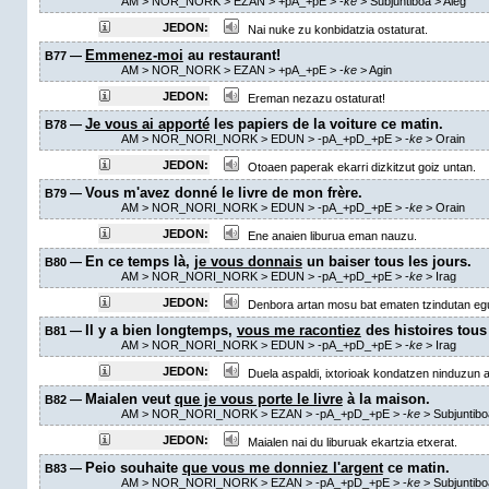
AM
> NOR_NORK > EZAN >
+pA_+pE
>
-
ke
> Subjuntiboa >
Aleg
JEDON:
Nai nuke zu konbidatzia ostaturat.
Emmenez-moi
au restaurant!
B77 —
AM
> NOR_NORK > EZAN >
+pA_+pE
>
-
ke
>
Agin
JEDON:
Ereman nezazu ostaturat!
Je vous ai apporté
les papiers de la voiture ce matin.
B78 —
AM
> NOR_NORI_NORK > EDUN >
-pA_+pD_+pE
>
-
ke
>
Orain
JEDON:
Otoaen paperak ekarri dizkitzut goiz untan.
Vous m'avez donné le livre de mon frère.
B79 —
AM
> NOR_NORI_NORK > EDUN >
-pA_+pD_+pE
>
-
ke
>
Orain
JEDON:
Ene anaien liburua eman nauzu.
En ce temps là,
je vous donnais
un baiser tous les jours.
B80 —
AM
> NOR_NORI_NORK > EDUN >
-pA_+pD_+pE
>
-
ke
>
Irag
JEDON:
Denbora artan mosu bat ematen tzindutan eg
Il y a bien longtemps,
vous me racontiez
des histoires tous 
B81 —
AM
> NOR_NORI_NORK > EDUN >
-pA_+pD_+pE
>
-
ke
>
Irag
JEDON:
Duela aspaldi, ixtorioak kondatzen ninduzun a
Maialen veut
que je vous porte le livre
à la maison.
B82 —
AM
> NOR_NORI_NORK > EZAN >
-pA_+pD_+pE
>
-
ke
> Subjuntib
JEDON:
Maialen nai du liburuak ekartzia etxerat.
Peio souhaite
que vous me donniez l'argent
ce matin.
B83 —
AM
> NOR_NORI_NORK > EZAN >
-pA_+pD_+pE
>
-
ke
> Subjuntib