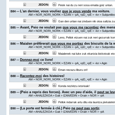
JEDON:
Peiok nai du zu neri sosa ematia goiz untan.
L'an dernier, vous vouliez
que je vous vende
ma voiture.
B84 —
AM
> NOR_NORI_NORK > EZAN >
-pA_+pD_+pE
>
-
ke
> Subjuntib
JEDON:
Gan den urtian nai zinduen nik otoa saltzia zur
Avant, Peio ne voulait pas
que vous me racontiez
des mens
B85 —
AM
> NOR_NORI_NORK > EZAN >
-pA_+pD_+pE
>
-
ke
> Subjuntib
JEDON:
Leno, Pellok etzuen nai zuk neri gezurrak kon
Maialen préférerait
que vous me portiez
des biscuits de la 
B86 —
AM
> NOR_NORI_NORK > EZAN >
-pA_+pD_+pE
>
-
ke
> Subjuntib
JEDON:
Maialenek nai luke zuk ekartzia bixkotxak etxe
Donnez-moi
ce livre!
B87 —
AM
> NOR_NORI_NORK > EZAN >
-pA_+pD_+pE
>
-
ke
>
Agin
JEDON:
Eman nezazu liburu ori!
Racontez-moi
des histoires!
B88 —
AM
> NOR_NORI_NORK > EZAN >
-pA_+pD_+pE
>
-
ke
>
Agin
JEDON:
Konda nezkitzu ixtorioak!
(Peio a repris des forces). Avec un peu d'aide, il
peut se lev
B89 —
AM
> AHALEZKOA >
Gait
> IZAN/EDIN >
Orain
> NOR >
-pA
JEDON:
Pellok indarrak artu ditu eta launtza pixkatekin 
(La porte est fermée à clé.) Peio
ne peut pas sortir
.
B90 —
AM
> AHALEZKOA >
Gait
> IZAN/EDIN >
Orain
> NOR >
-pA