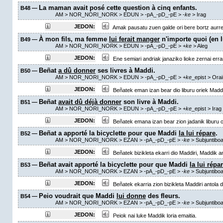
La maman avait posé cette question à cinq enfants.
B48 —
AM
> NOR_NORI_NORK > EDUN >
-pA_-pD_-pE
>
-
ke
>
Irag
JEDON:
Amak pausatu zuen galde ori bere bortz aurrer
À mon fils, ma femme
lui ferait manger
n'importe quoi (en lu
B49 —
AM
> NOR_NORI_NORK > EDUN >
-pA_-pD_-pE
>
+
ke
>
Aleg
JEDON:
Ene semiari andriak janaziko lioke zernai err
Beñat
a dû donner
ses livres à Maddi.
B50 —
AM
> NOR_NORI_NORK > EDUN >
-pA_-pD_-pE
>
+
ke
_epist
>
Orai
JEDON:
Beñatek eman izan bear dio liburu oriek Maddi
Beñat
avait dû déjà donner
son livre à Maddi.
B51 —
AM
> NOR_NORI_NORK > EDUN >
-pA_-pD_-pE
>
+
ke
_epist
>
Irag
JEDON:
Beñatek emana izan bear zion jadanik liburu or
Beñat a apporté la bicyclette pour que Maddi
la lui répare
.
B52 —
AM
> NOR_NORI_NORK > EZAN >
-pA_-pD_-pE
>
-
ke
> Subjuntibo
JEDON:
Beñatek bizikleta ekarri dio Maddiri, Maddik a
Beñat avait apporté la bicyclette pour que Maddi
la lui répa
B53 —
AM
> NOR_NORI_NORK > EZAN >
-pA_-pD_-pE
>
-
ke
> Subjuntibo
JEDON:
Beñatek ekarria zion bizikleta Maddiri antola 
Peio voudrait que Maddi
lui donne
des fleurs.
B54 —
AM
> NOR_NORI_NORK > EZAN >
-pA_-pD_-pE
>
-
ke
> Subjuntibo
JEDON:
Peiok nai luke Maddik loria emaitia.