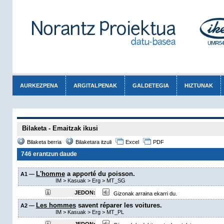
AURKEZPENA
ARGITALPENAK
GALDETEGIA
HIZTUNAK
Bilaketa - Emaitzak ikusi
Bilaketa berria
Bilaketara itzuli
Excel
PDF
746 erantzun daude
L'homme
a apporté du poisson.
A1 —
IM
>
Kasuak
>
Erg
>
MT_SG
JEDON:
Gizonak arraina ekarri du.
Les hommes
savent réparer les voitures.
A2 —
IM
>
Kasuak
>
Erg
>
MT_PL