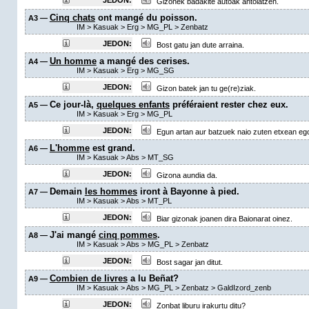
JEDON:
Gizonek badakite autoak antolatzen.
Cinq chats
ont mangé du poisson.
A3 —
IM
>
Kasuak
>
Erg
>
MG_PL
>
Zenbatz
JEDON:
Bost gatu jan dute arraina.
Un homme
a mangé des cerises.
A4 —
IM
>
Kasuak
>
Erg
>
MG_SG
JEDON:
Gizon batek jan tu ge(re)ziak.
Ce jour-là,
quelques enfants
préféraient rester chez eux.
A5 —
IM
>
Kasuak
>
Erg
>
MG_PL
JEDON:
Egun artan aur batzuek naio zuten etxean eg
L'homme
est grand.
A6 —
IM
>
Kasuak
>
Abs
>
MT_SG
JEDON:
Gizona aundia da.
Demain
les hommes
iront à Bayonne à pied.
A7 —
IM
>
Kasuak
>
Abs
>
MT_PL
JEDON:
Biar gizonak joanen dira Baionarat oinez.
J'ai mangé
cinq pommes
.
A8 —
IM
>
Kasuak
>
Abs
>
MG_PL
>
Zenbatz
JEDON:
Bost sagar jan ditut.
Combien de livres
a lu Beñat?
A9 —
IM
>
Kasuak
>
Abs
>
MG_PL
>
Zenbatz
>
GaldIzord_zenb
JEDON:
Zonbat liburu irakurtu ditu?