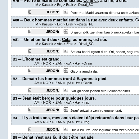
Pierre et Marie se sont fâchés.
Celle-ci
, à la fin, a crié.
A79 —
IM
>
Kasuak
>
Erg
>
Erak
>
-Distal_SG
JEDON:
Pierre* ta Maddi asarretu dira eta unek azkeni
Deux hommes marchaient dans la rue avec deux enfants.
C
A80 —
IM
>
Kasuak
>
Erg
>
Erak
>
+Distal_PL
JEDON:
Bi gizon ibilki zien karrikan bi nexkatxekin, ba
Un et un font deux.
Cela
, au moins, est sûr.
A81 —
IM
>
Kasuak
>
Abs
>
Erak
>
-Distal_SG
JEDON:
Bat eta bat bi egiten dute. Ori, beden, segurra
L'homme est grand.
B1 —
AM
> NOR > IZAN >
-pA
>
-
ke
>
Orain
JEDON:
Gizona aundia da.
Demain les hommes iront à Bayonne à pied.
B2 —
AM
> NOR > IZAN >
-pA
>
-
ke
>
Orain
JEDON:
Biar gizonak joanen dira Baionarat oinez.
Jean
était
berger pour quelques jours.
B3 —
AM
> NOR > IZAN >
-pA
>
-
ke
>
Irag
JEDON:
Jean* artzaina zen iru egunentzat.
Il y a trois ans, mes amis étaient déjà retournés dans leur pa
B4 —
AM
> NOR > IZAN >
-pA
>
-
ke
>
Irag
JEDON:
Duela iru urte, ene lagunak itzuli ziren bere er
Beñat n'est pas là, il
doit être
malade.
B5 —