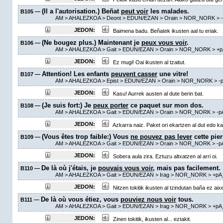
(Il a l'autorisation.) Beñat
peut voir
les malades.
B105 —
AM
> AHALEZKOA >
Deont
> EDUN/EZAN >
Orain
> NOR_NORK >
JEDON:
Baimena badu. Beñatek ikusten aal tu eriak.
(Ne bougez plus.) Maintenant je
peux vous voir
.
B106 —
AM
> AHALEZKOA >
Gait
> EDUN/EZAN >
Orain
> NOR_NORK >
+p
JEDON:
Ez mugi! Oai ikusten al tzaitut.
Attention! Les enfants
peuvent casser
une vitre!
B107 —
AM
> AHALEZKOA >
Epist
> EDUN/EZAN >
Orain
> NOR_NORK >
-
JEDON:
Kasu! Aurrek austen al dute berin bat.
(Je suis fort:) Je
peux porter
ce paquet sur mon dos.
B108 —
AM
> AHALEZKOA >
Gait
> EDUN/EZAN >
Orain
> NOR_NORK >
-p
JEDON:
Azkarra naiz. Paket ori ekartzen al dut edo kar
(Vous êtes trop faible:) Vous
ne pouvez pas lever
cette pier
B109 —
AM
> AHALEZKOA >
Gait
> EDUN/EZAN >
Orain
> NOR_NORK >
-p
JEDON:
Sobera aula zira. Eztuzu altxatzen al arri oi.
De là où j'étais, je
pouvais vous voir
, mais pas facilement.
B110 —
AM
> AHALEZKOA >
Gait
> EDUN/EZAN >
Irag
> NOR_NORK >
+pA
JEDON:
Nitzen tokitik ikusten al tzindutan baña ez aix
De là où vous étiez, vous
pouviez nous voir
tous.
B111 —
AM
> AHALEZKOA >
Gait
> EDUN/EZAN >
Irag
> NOR_NORK >
+pA
JEDON:
Zinen tokitik, ikusten al... eztakit.