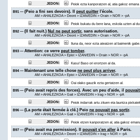
JEDON:
Peiok ezta kanporatzen al, atia gakoz emana 
(Peio a fini ses devoirs). Il
peut quitter
l'école.
B91 —
AM
> AHALEZKOA >
Deont
> IZAN/EDIN >
Orain
> NOR >
-pA
JEDON:
Peiok bukatu du bere lana, eskola uzten al du
(Il fait nuit.)
Nul ne peut sortir
, sans autorisation.
B92 —
AM
> AHALEZKOA >
Deont
> IZAN/EDIN >
Orain
> NOR >
-pA
JEDON:
Iluna da, neor ezta ateatzen al baimenik gabe
Attention: ce verre
peut tomber
.
B93 —
AM
> AHALEZKOA >
Epist
> IZAN/EDIN >
Orain
> NOR >
-pA
JEDON:
Kasu! Baso ori erortzen al da.
Maintenant une telle chose
ne peut plus arriver
.
B94 —
AM
> AHALEZKOA >
Epist
> IZAN/EDIN >
Orain
> NOR >
-pA
JEDON:
Oai olako gauzik ezta gertatzen al.
(Peio avait repris des forces). Avec un peu d'aide, il
pouvait
B95 —
AM
> AHALEZKOA >
Gait
> IZAN/EDIN >
Irag
> NOR >
-pA
JEDON:
Peiok indarrak artu zituen eta launtza pixkateki
(La porte était fermée à clé.) Peio
ne pouvait pas sortir
.
B96 —
AM
> AHALEZKOA >
Gait
> IZAN/EDIN >
Irag
> NOR >
-pA
JEDON:
Peiok etzen kanporatzen al, atia gakoz eman
(Peio avait ma permission). Il
pouvait s'en aller
à Paris.
B97 —
AM
> AHALEZKOA >
Deont
> IZAN/EDIN >
Irag
> NOR >
-pA