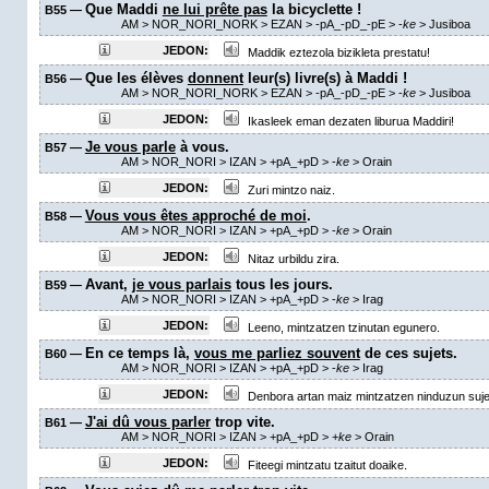
Que Maddi
ne lui prête pas
la bicyclette !
B55 —
AM
> NOR_NORI_NORK > EZAN >
-pA_-pD_-pE
>
-
ke
> Jusiboa
JEDON:
Maddik eztezola bizikleta prestatu!
Que les élèves
donnent
leur(s) livre(s) à Maddi !
B56 —
AM
> NOR_NORI_NORK > EZAN >
-pA_-pD_-pE
>
-
ke
> Jusiboa
JEDON:
Ikasleek eman dezaten liburua Maddiri!
Je vous parle
à vous.
B57 —
AM
> NOR_NORI > IZAN >
+pA_+pD
>
-
ke
>
Orain
JEDON:
Zuri mintzo naiz.
Vous vous êtes approché de moi
.
B58 —
AM
> NOR_NORI > IZAN >
+pA_+pD
>
-
ke
>
Orain
JEDON:
Nitaz urbildu zira.
Avant,
je vous parlais
tous les jours.
B59 —
AM
> NOR_NORI > IZAN >
+pA_+pD
>
-
ke
>
Irag
JEDON:
Leeno, mintzatzen tzinutan egunero.
En ce temps là,
vous me parliez souvent
de ces sujets.
B60 —
AM
> NOR_NORI > IZAN >
+pA_+pD
>
-
ke
>
Irag
JEDON:
Denbora artan maiz mintzatzen ninduzun sujet
J'ai dû vous parler
trop vite.
B61 —
AM
> NOR_NORI > IZAN >
+pA_+pD
>
+
ke
>
Orain
JEDON:
Fiteegi mintzatu tzaitut doaike.