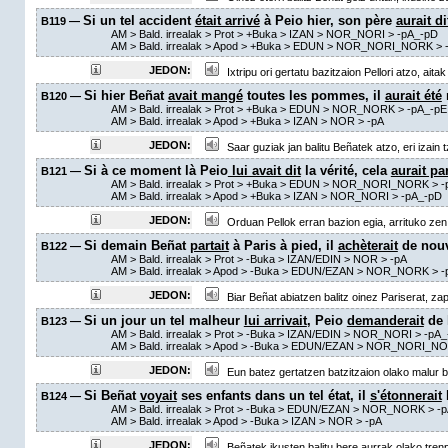
Si un tel accident
était arrivé
à Peio hier, son père
aurait di
B119 —
AM
> Bald. irrealak >
Prot
>
+Buka
> IZAN > NOR_NORI >
-pA_-pD
AM
> Bald. irrealak >
Apod
>
+Buka
> EDUN > NOR_NORI_NORK >
JEDON:
Ixtripu ori gertatu bazitzaion Pellori atzo, aitak
Si hier Beñat
avait mangé
toutes les pommes, il
aurait été
B120 —
AM
> Bald. irrealak >
Prot
>
+Buka
> EDUN > NOR_NORK >
-pA_-pE
AM
> Bald. irrealak >
Apod
>
+Buka
> IZAN > NOR >
-pA
JEDON:
Saar guziak jan balitu Beñatek atzo, eri izain 
Si à ce moment là Peio
lui avait dit
la vérité, cela
aurait pa
B121 —
AM
> Bald. irrealak >
Prot
>
+Buka
> EDUN > NOR_NORI_NORK >
-
AM
> Bald. irrealak >
Apod
>
+Buka
> IZAN > NOR_NORI >
-pA_-pD
JEDON:
Orduan Pellok erran bazion egia, arrituko zen
Si demain Beñat
partait
à Paris à pied, il
achèterait
de nouv
B122 —
AM
> Bald. irrealak >
Prot
>
-Buka
> IZAN/EDIN > NOR >
-pA
AM
> Bald. irrealak >
Apod
>
-Buka
> EDUN/EZAN > NOR_NORK >
-
JEDON:
Biar Beñat abiatzen balitz oinez Pariserat, zap
Si un jour un tel malheur
lui arrivait
, Peio
demanderait
de 
B123 —
AM
> Bald. irrealak >
Prot
>
-Buka
> IZAN/EDIN > NOR_NORI >
-pA_
AM
> Bald. irrealak >
Apod
>
-Buka
> EDUN/EZAN > NOR_NORI_NO
JEDON:
Eun batez gertatzen batzitzaion olako malur bat
Si Beñat
voyait
ses enfants dans un tel état, il
s'étonnerait
B124 —
AM
> Bald. irrealak >
Prot
>
-Buka
> EDUN/EZAN > NOR_NORK >
-
AM
> Bald. irrealak >
Apod
>
-Buka
> IZAN > NOR >
-pA
JEDON:
Beñatek ikusten balitu bere aurrak olako trenpu