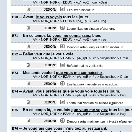
AM
> NOR_NORK > EDUN >
+pA_+pE
>
-
ke
>
Orain
JEDON:
Ezautzen ninduzun.
Avant,
je vous voyais
tous les jours.
B70 —
AM
> NOR_NORK > EDUN >
+pA_+pE
>
-
ke
>
Irag
JEDON:
Leeno, ikusten zinutan e(g)unero.
En ce temps là,
vous me connaissiez
bien.
B71 —
AM
> NOR_NORK > EDUN >
+pA_+pE
>
-
ke
>
Irag
JEDON:
Denbora artan, ongi ezautzen ninduzun.
Beñat veut
que je vous voie
.
B72 —
AM
> NOR_NORK > EZAN >
+pA_+pE
>
-
ke
> Subjuntiboa >
Orain
JEDON:
Beñatek nai du zu ikustia.
Mes amis veulent
que vous me connaissiez
.
B73 —
AM
> NOR_NORK > EZAN >
+pA_+pE
>
-
ke
> Subjuntiboa >
Orain
JEDON:
Ene lagunek nai dute zu ni ezautzia.
Avant, vous préfériez
que je vous voie
tous les jours.
B74 —
AM
> NOR_NORK > EZAN >
+pA_+pE
>
-
ke
> Subjuntiboa >
Irag
JEDON:
Leeno, nai zinduen zu ikustia e(g)unero.
En ce temps là, je voulais
que vous me voyiez
tous les jour
B75 —
AM
> NOR_NORK > EZAN >
+pA_+pE
>
-
ke
> Subjuntiboa >
Irag
JEDON:
Denbora artan nai nuen zu ni ikustia e(g)uner
Je voudrais que
vous m'invitiez
au restaurant.
B76 —