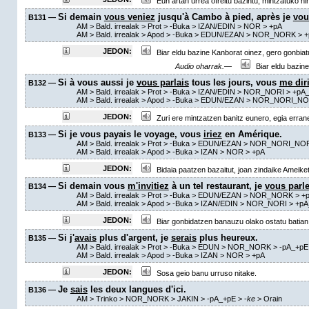
Eun artan urrea ofreitu bazintu, mintzatuko ni
Si demain
vous veniez
jusqu'à Cambo à pied, après je
vou
B131 —
AM
> Bald. irrealak >
Prot
>
-Buka
> IZAN/EDIN > NOR >
+pA
AM
> Bald. irrealak >
Apod
>
-Buka
> EDUN/EZAN > NOR_NORK >
+
JEDON:
Biar eldu bazine Kanborat oinez, gero gonbiat
Audio oharrak.—
Biar eldu bazine
Si à vous aussi je
vous parlais
tous les jours, vous
me dir
B132 —
AM
> Bald. irrealak >
Prot
>
-Buka
> IZAN/EDIN > NOR_NORI >
+pA
AM
> Bald. irrealak >
Apod
>
-Buka
> EDUN/EZAN > NOR_NORI_NO
JEDON:
Zuri ere mintzatzen banitz eunero, egia erran
Si je vous payais le voyage, vous
iriez
en Amérique.
B133 —
AM
> Bald. irrealak >
Prot
>
-Buka
> EDUN/EZAN > NOR_NORI_NO
AM
> Bald. irrealak >
Apod
>
-Buka
> IZAN > NOR >
+pA
JEDON:
Bidaia paatzen bazaitut, joan zindaike Ameiket
Si demain vous
m'invitiez
à un tel restaurant, je
vous parle
B134 —
AM
> Bald. irrealak >
Prot
>
-Buka
> EDUN/EZAN > NOR_NORK >
+
AM
> Bald. irrealak >
Apod
>
-Buka
> IZAN/EDIN > NOR_NORI >
+pA
JEDON:
Biar gonbidatzen banauzu olako ostatu batian,
Si j'
avais
plus d'argent, je
serais
plus heureux.
B135 —
AM
> Bald. irrealak >
Prot
>
-Buka
> EDUN > NOR_NORK >
-pA_+pE
AM
> Bald. irrealak >
Apod
>
-Buka
> IZAN > NOR >
+pA
JEDON:
Sosa geio banu urruso nitake.
Je
sais
les deux langues d'ici.
B136 —
AM
> Trinko > NOR_NORK > JAKIN >
-pA_+pE
>
-
ke
>
Orain