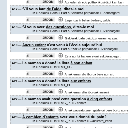
JEDON:
Aur ederrak edo pollitak ikusi ditut karrikan.
S'il vous faut
de l'aide
, dites-le moi.
A17 —
IM
>
Kasuak
>
Abs
>
Part & Baldintza perpausak
>
-Zenbatgarri
JEDON:
Laguntzarik behar baduzu, galde.
Si vous avez
des questions
, dites-le moi.
A18 —
IM
>
Kasuak
>
Abs
>
Part & Baldintza perpausak
>
+Zenbatgarri
JEDON:
Galderak balin baitutzu, erran nezazu.
Aucun enfant
n'est venu à l'école aujourd'hui.
A19 —
IM
>
Kasuak
>
Abs
>
Part & Ezezko perpausak
>
+Zenbatgarri
JEDON:
Ezta aur bii bat ere etorri eskolarat egun.
La maman a donné le livre
à son enfant
.
A20 —
IM
>
Kasuak
>
Dat
>
MT_SG
JEDON:
Amak eman dio liburua bere aurrari.
La maman a donné le livre
aux enfants
.
A21 —
IM
>
Kasuak
>
Dat
>
MT_PL
JEDON:
Amak eman ditu liburuak aurreri.
La maman avait posé cette question
à cinq enfants
.
A22 —
IM
>
Kasuak
>
Dat
>
MG_PL
>
Zenbatz
JEDON:
Amak pausatu zuen galde ori bere bortz aurrer
À combien d'enfants
avez vous donné du pain?
A23 —
IM
>
Kasuak
>
Dat
>
MG_PL
>
Zenbatz
>
GaldIzord_zenb
JEDON: