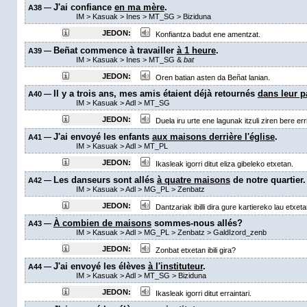
J'ai confiance
en ma mère
.
A38 —
IM
>
Kasuak
>
Ines
>
MT_SG
> Biziduna
JEDON:
Konfiantza badut ene amentzat.
Beñat commence à travailler
à 1 heure
.
A39 —
IM
>
Kasuak
>
Ines
>
MT_SG &
bat
JEDON:
Oren batian asten da Beñat lanian.
Il y a trois ans, mes amis étaient déjà retournés
dans leur p
A40 —
IM
>
Kasuak
>
Adl
>
MT_SG
JEDON:
Duela iru urte ene lagunak itzuli ziren bere err
J'ai envoyé les enfants
aux maisons derrière l'église
.
A41 —
IM
>
Kasuak
>
Adl
>
MT_PL
JEDON:
Ikasleak igorri ditut eliza gibeleko etxetan.
Les danseurs sont allés
à quatre maisons
de notre quartier.
A42 —
IM
>
Kasuak
>
Adl
>
MG_PL
>
Zenbatz
JEDON:
Dantzariak ibilli dira gure kartiereko lau etxeta
À combien de maisons
sommes-nous allés?
A43 —
IM
>
Kasuak
>
Adl
>
MG_PL
>
Zenbatz
>
GaldIzord_zenb
JEDON:
Zonbat etxetan ibili gira?
J'ai envoyé les élèves
à l'instituteur
.
A44 —
IM
>
Kasuak
>
Adl
>
MT_SG
> Biziduna
JEDON:
Ikasleak igorri ditut erraintari.