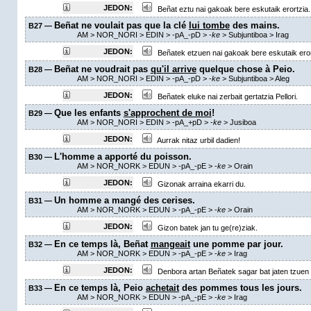
JEDON:
Beñat eztu nai gakoak bere eskutaik erortzia.
Beñat ne voulait pas que la clé
lui tombe
des mains.
B27 —
AM
> NOR_NORI > EDIN >
-pA_-pD
>
-
ke
> Subjuntiboa >
Irag
JEDON:
Beñatek etzuen nai gakoak bere eskutaik eror
Beñat ne voudrait pas
qu'il arrive
quelque chose à Peio.
B28 —
AM
> NOR_NORI > EDIN >
-pA_-pD
>
-
ke
> Subjuntiboa >
Aleg
JEDON:
Beñatek eluke nai zerbait gertatzia Pellori.
Que les enfants
s'approchent de moi
!
B29 —
AM
> NOR_NORI > EDIN >
-pA_+pD
>
-
ke
> Jusiboa
JEDON:
Aurrak nitaz urbil dadien!
L'homme a apporté du poisson.
B30 —
AM
> NOR_NORK > EDUN >
-pA_-pE
>
-
ke
>
Orain
JEDON:
Gizonak arraina ekarri du.
Un homme a mangé des cerises.
B31 —
AM
> NOR_NORK > EDUN >
-pA_-pE
>
-
ke
>
Orain
JEDON:
Gizon batek jan tu ge(re)ziak.
En ce temps là, Beñat
mangeait
une pomme par jour.
B32 —
AM
> NOR_NORK > EDUN >
-pA_-pE
>
-
ke
>
Irag
JEDON:
Denbora artan Beñatek sagar bat jaten tzuen
En ce temps là, Peio
achetait
des pommes tous les jours.
B33 —
AM
> NOR_NORK > EDUN >
-pA_-pE
>
-
ke
>
Irag