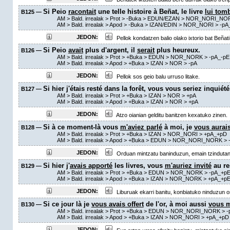
Si Peio
racontait
une telle histoire à Beñat, le livre
lui tomb
B125 —
AM
> Bald. irrealak >
Prot
>
-Buka
> EDUN/EZAN > NOR_NORI_NO
AM
> Bald. irrealak >
Apod
>
-Buka
> IZAN/EDIN > NOR_NORI >
-pA
JEDON:
Pellok kondatzen balio olako ixtorio bat Beñati
Si Peio
avait
plus d'argent, il
serait
plus heureux.
B126 —
AM
> Bald. irrealak >
Prot
>
+Buka
> EDUN > NOR_NORK >
-pA_-pE
AM
> Bald. irrealak >
Apod
>
+Buka
> IZAN > NOR >
-pA
JEDON:
Pellok sos geio balu urruso litake.
Si hier j'étais resté dans la forêt, vous vous seriez inquiété
B127 —
AM
> Bald. irrealak >
Prot
>
+Buka
> IZAN > NOR >
+pA
AM
> Bald. irrealak >
Apod
>
+Buka
> IZAN > NOR >
+pA
JEDON:
Atzo oianian gelditu banitzen kexatuko zinen.
Si à ce moment-là vous
m'aviez parlé
à moi, je
vous aurai
B128 —
AM
> Bald. irrealak >
Prot
>
+Buka
> IZAN > NOR_NORI >
+pA_+pD
AM
> Bald. irrealak >
Apod
>
+Buka
> EDUN > NOR_NORI_NORK >
JEDON:
Orduan mintzatu baninduzun, emain tzindutan s
Si hier j'
avais apporté
les livres, vous
m'auriez invité
au re
B129 —
AM
> Bald. irrealak >
Prot
>
+Buka
> EDUN > NOR_NORK >
-pA_+p
AM
> Bald. irrealak >
Apod
>
+Buka
> IZAN > NOR_NORK >
+pA_+p
JEDON:
Liburuak ekarri banitu, konbiatuko ninduzun os
Si ce jour là je
vous avais offert
de l'or, à moi aussi
vous m
B130 —
AM
> Bald. irrealak >
Prot
>
+Buka
> EDUN > NOR_NORI_NORK >
-
AM
> Bald. irrealak >
Apod
>
+Buka
> IZAN > NOR_NORI >
+pA_+pD
JEDON: