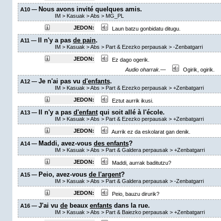
Nous avons invité quelques amis.
A10 —
IM
>
Kasuak
>
Abs
>
MG_PL
JEDON:
Laun batzu gonbidatu ditugu.
Il n'y a pas
de pain
.
A11 —
IM
>
Kasuak
>
Abs
>
Part & Ezezko perpausak
>
-Zenbatgarri
JEDON:
Ez dago ogerik.
Audio oharrak.—
Ogirik, ogirik.
Je n'ai pas vu
d'enfants
.
A12 —
IM
>
Kasuak
>
Abs
>
Part & Ezezko perpausak
>
+Zenbatgarri
JEDON:
Eztut aurrik ikusi.
Il n'y a pas
d'enfant
qui soit allé à l'école.
A13 —
IM
>
Kasuak
>
Abs
>
Part & Ezezko perpausak
>
+Zenbatgarri
JEDON:
Aurrik ez da eskolarat gan denik.
Maddi, avez-vous
des enfants
?
A14 —
IM
>
Kasuak
>
Abs
>
Part & Galdera perpausak
>
+Zenbatgarri
JEDON:
Maddi, aurrak baditutzu?
Peio, avez-vous
de l'argent
?
A15 —
IM
>
Kasuak
>
Abs
>
Part & Galdera perpausak
>
-Zenbatgarri
JEDON:
Peio, bauzu dirurik?
J'ai vu
de
beaux
enfants
dans la rue.
A16 —
IM
>
Kasuak
>
Abs
>
Part & Baiezko perpausak
>
+Zenbatgarri