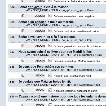
JEDON:
Denbora artan Beñatek sagarrak erosten tzit
Beñat
doit avoir
la clé á la maison.
B34 —
AM
> NOR_NORK > EDUN >
-pA_-pE
>
+
ke
_epist
>
Orain
JEDON:
Beñatek etxean izan bear du gakoa.
Beñat
a dû acheter
le maïs au marché.
B35 —
AM
> NOR_NORK > EDUN >
-pA_-pE
>
+
ke
_epist
>
Orain
JEDON:
Beñatek merkatuan erosi izain du artoa.
Beñat
devait avoir
les clés à la maison.
B36 —
AM
> NOR_NORK > EDUN >
-pA_-pE
>
+
ke
_epist
>
Irag
JEDON:
Beñatek gakoak etxean izan bear tzituen.
Nous avons acheté ce livre pour que Maddi
le lise
.
B37 —
AM
> NOR_NORK > EZAN >
-pA_-pE
>
-
ke
> Subjuntiboa >
Orain
JEDON:
Liburu au erosi dugu Maddik irakurtzeko.
Je veux que Peio
achète
ces pommes.
B38 —
AM
> NOR_NORK > EZAN >
-pA_-pE
>
-
ke
> Subjuntiboa >
Orain
JEDON:
Nai dut Pellok erostia sagar oriek.
Je voulais que Maialen
boive
le lait.
B39 —
AM
> NOR_NORK > EZAN >
-pA_-pE
>
-
ke
> Subjuntiboa >
Irag
JEDON:
Nai nuen Maialenek edan dezan esnia.
J'avais raconté une histoire pour que tous les enfants
dorm
B40 —
AM
> NOR_NORK > EZAN >
-pA_-pE
>
-
ke
> Subjuntiboa >
Irag
JEDON:
Ixtorio bat kondatu nuen aur guziak lo ongi eg