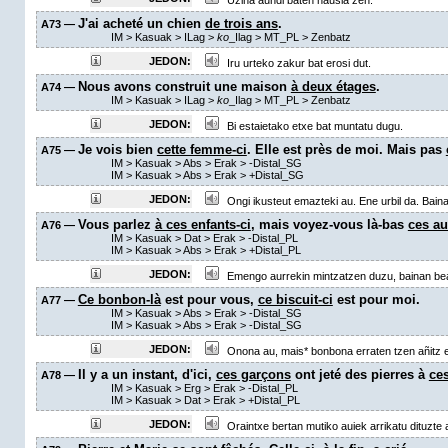
Uzina aundi baten nausia zen.
J'ai acheté un chien
de trois ans
.
A73 —
IM
>
Kasuak
>
ILag
>
ko
_Ilag
>
MT_PL
>
Zenbatz
JEDON:
Iru urteko zakur bat erosi dut.
Nous avons construit une maison
à deux étages
.
A74 —
IM
>
Kasuak
>
ILag
>
ko
_Ilag
>
MT_PL
>
Zenbatz
JEDON:
Bi estaietako etxe bat muntatu dugu.
Je vois bien
cette femme-ci
. Elle est près de moi. Mais pas
A75 —
IM
>
Kasuak
>
Abs
>
Erak
>
-Distal_SG
IM
>
Kasuak
>
Abs
>
Erak
>
+Distal_SG
JEDON:
Ongi ikusteut emazteki au. Ene urbil da. Bain
Vous parlez
à ces enfants-ci
, mais voyez-vous là-bas
ces aut
A76 —
IM
>
Kasuak
>
Dat
>
Erak
>
-Distal_PL
IM
>
Kasuak
>
Abs
>
Erak
>
+Distal_PL
JEDON:
Emengo aurrekin mintzatzen duzu, bainan bea
Ce bonbon-là
est pour vous,
ce biscuit-ci
est pour moi.
A77 —
IM
>
Kasuak
>
Abs
>
Erak
>
-Distal_SG
IM
>
Kasuak
>
Abs
>
Erak
>
-Distal_SG
JEDON:
Onona au, mais* bonbona erraten tzen añitz 
Il y a un instant, d'ici,
ces garçons
ont jeté des pierres à
ces
A78 —
IM
>
Kasuak
>
Erg
>
Erak
>
-Distal_PL
IM
>
Kasuak
>
Dat
>
Erak
>
+Distal_PL
JEDON:
Oraintxe bertan mutiko auiek arrikatu dituzte