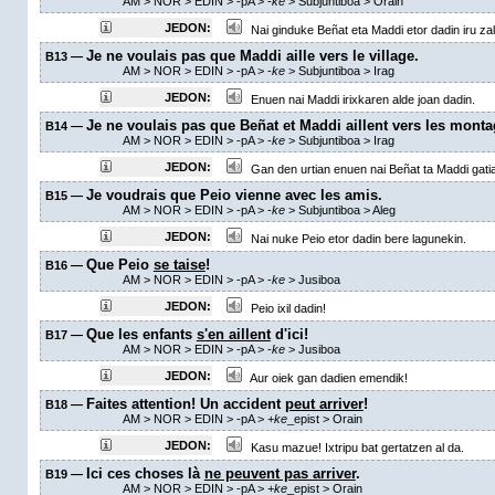
AM
> NOR > EDIN >
-pA
>
-
ke
> Subjuntiboa >
Orain
JEDON:
Nai ginduke Beñat eta Maddi etor dadin iru zal
Je ne voulais pas que Maddi aille vers le village.
B13 —
AM
> NOR > EDIN >
-pA
>
-
ke
> Subjuntiboa >
Irag
JEDON:
Enuen nai Maddi irixkaren alde joan dadin.
Je ne voulais pas que Beñat et Maddi aillent vers les mont
B14 —
AM
> NOR > EDIN >
-pA
>
-
ke
> Subjuntiboa >
Irag
JEDON:
Gan den urtian enuen nai Beñat ta Maddi gati
Je voudrais que Peio vienne avec les amis.
B15 —
AM
> NOR > EDIN >
-pA
>
-
ke
> Subjuntiboa >
Aleg
JEDON:
Nai nuke Peio etor dadin bere lagunekin.
Que Peio
se taise
!
B16 —
AM
> NOR > EDIN >
-pA
>
-
ke
> Jusiboa
JEDON:
Peio ixil dadin!
Que les enfants
s'en aillent
d'ici!
B17 —
AM
> NOR > EDIN >
-pA
>
-
ke
> Jusiboa
JEDON:
Aur oiek gan dadien emendik!
Faites attention! Un accident
peut arriver
!
B18 —
AM
> NOR > EDIN >
-pA
>
+
ke
_epist
>
Orain
JEDON:
Kasu mazue! Ixtripu bat gertatzen al da.
Ici ces choses là
ne peuvent pas arriver
.
B19 —
AM
> NOR > EDIN >
-pA
>
+
ke
_epist
>
Orain