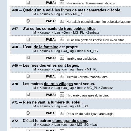
PABA:
Nire anaiaren liburua eman didazu.
Quelqu'un a volé les livres
de mes camarades d'école
.
A66 —
IM
>
Kasuak
>
ILag
>
Gen
>
MT_PL
PABA:
Norbaitek ebatsi dituzte nire eskolako lagunen
J'ai eu les conseils
de trois petites filles
.
A67 —
IM
>
Kasuak
>
ILag
>
Gen
>
MG_PL
>
Zenbatz
PABA:
Iru neska gazteen kontseiluak ukan ditut.
L'eau
de la fontaine
est propre.
A68 —
IM
>
Kasuak
>
ILag
>
ko
_Ilag
>
Ines
>
MT_SG
PABA:
Iturriko ura garbia da.
Les rues
des villes
sont larges.
A69 —
IM
>
Kasuak
>
ILag
>
ko
_Ilag
>
Ines
>
MT_PL
PABA:
Irietako karrikak zabalak dira.
Les maires
de trois villages
sont venus.
A70 —
IM
>
Kasuak
>
ILag
>
ko
_Ilag
>
Ines
>
MG_PL
>
Zenbatz
PABA:
Hiru erriko auzapezak jin dira.
Rien ne vaut la
lumière du soleil
.
A71 —
IM
>
Kasuak
>
ILag
>
ko
_Ilag
>
MT_SG
PABA:
Deus ez du balio iguzkiaren argia.
C'était le patron
d'une grande usine
.
A72 —
IM
>
Kasuak
>
ILag
>
ko
_Ilag
>
MG_SG
> bat