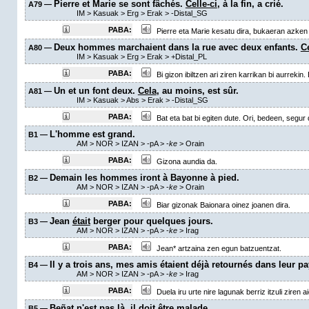
Pierre et Marie se sont fâchés.
Celle-ci
, à la fin, a crié.
A79 —
IM
>
Kasuak
>
Erg
>
Erak
>
-Distal_SG
PABA:
Pierre eta Marie kesatu dira, bukaeran azken 
Deux hommes marchaient dans la rue avec deux enfants.
C
A80 —
IM
>
Kasuak
>
Erg
>
Erak
>
+Distal_PL
PABA:
Bi gizon ibiltzen ari ziren karrikan bi aurrekin.
Un et un font deux.
Cela
, au moins, est sûr.
A81 —
IM
>
Kasuak
>
Abs
>
Erak
>
-Distal_SG
PABA:
Bat eta bat bi egiten dute. Ori, bedeen, segur 
L'homme est grand.
B1 —
AM
> NOR > IZAN >
-pA
>
-
ke
>
Orain
PABA:
Gizona aundia da.
Demain les hommes iront à Bayonne à pied.
B2 —
AM
> NOR > IZAN >
-pA
>
-
ke
>
Orain
PABA:
Biar gizonak Baionara oinez joanen dira.
Jean
était
berger pour quelques jours.
B3 —
AM
> NOR > IZAN >
-pA
>
-
ke
>
Irag
PABA:
Jean* artzaina zen egun batzuentzat.
Il y a trois ans, mes amis étaient déjà retournés dans leur pa
B4 —
AM
> NOR > IZAN >
-pA
>
-
ke
>
Irag
PABA:
Duela iru urte nire lagunak berriz itzuli ziren ai
Beñat n'est pas là, il
doit être
malade.
B5 —