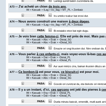
PABA:
Lantegi aundi baten zuzendaria da.
J'ai acheté un chien
de trois ans
.
A73 —
IM
>
Kasuak
>
ILag
>
ko
_Ilag
>
MT_PL
>
Zenbatz
PABA:
Iru urteko txakur bat erosi dut.
Nous avons construit une maison
à deux étages
.
A74 —
IM
>
Kasuak
>
ILag
>
ko
_Ilag
>
MT_PL
>
Zenbatz
PABA:
Bi estaiako etxe bat egin dugu.
Je vois bien
cette femme-ci
. Elle est près de moi. Mais pas
A75 —
IM
>
Kasuak
>
Abs
>
Erak
>
-Distal_SG
IM
>
Kasuak
>
Abs
>
Erak
>
+Distal_SG
PABA:
Emazte ori ongi ikusten dut. Nire ondoan da. B
Vous parlez
à ces enfants-ci
, mais voyez-vous là-bas
ces aut
A76 —
IM
>
Kasuak
>
Dat
>
Erak
>
-Distal_PL
IM
>
Kasuak
>
Abs
>
Erak
>
+Distal_PL
PABA:
Aur auei mintzo zira, bainan ikusten dituzu a
Ce bonbon-là
est pour vous,
ce biscuit-ci
est pour moi.
A77 —
IM
>
Kasuak
>
Abs
>
Erak
>
-Distal_SG
IM
>
Kasuak
>
Abs
>
Erak
>
-Distal_SG
PABA:
Goxoki ori zuretzat da, eta bixkotx ori niretzat
Il y a un instant, d'ici,
ces garçons
ont jeté des pierres à
ces
A78 —
IM
>
Kasuak
>
Erg
>
Erak
>
-Distal_PL
IM
>
Kasuak
>
Dat
>
Erak
>
+Distal_PL
PABA:
Duela minutu batzuk, emendik, mutil auek arri