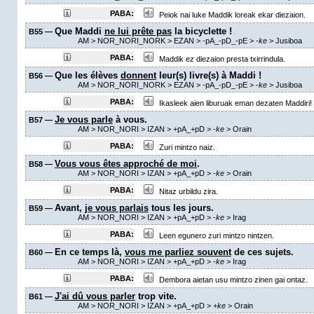
PABA:
Peiok nai luke Maddik loreak ekar diezaion.
Que Maddi
ne lui prête pas
la bicyclette !
B55 —
AM
> NOR_NORI_NORK > EZAN >
-pA_-pD_-pE
>
-
ke
> Jusiboa
PABA:
Maddik ez diezaion presta txirrindula.
Que les élèves
donnent
leur(s) livre(s) à Maddi !
B56 —
AM
> NOR_NORI_NORK > EZAN >
-pA_-pD_-pE
>
-
ke
> Jusiboa
PABA:
Ikasleek aien liburuak eman dezaten Maddiri!
Je vous parle
à vous.
B57 —
AM
> NOR_NORI > IZAN >
+pA_+pD
>
-
ke
>
Orain
PABA:
Zuri mintzo naiz.
Vous vous êtes approché de moi
.
B58 —
AM
> NOR_NORI > IZAN >
+pA_+pD
>
-
ke
>
Orain
PABA:
Nitaz urbildu zira.
Avant,
je vous parlais
tous les jours.
B59 —
AM
> NOR_NORI > IZAN >
+pA_+pD
>
-
ke
>
Irag
PABA:
Leen egunero zuri mintzo nintzen.
En ce temps là,
vous me parliez souvent
de ces sujets.
B60 —
AM
> NOR_NORI > IZAN >
+pA_+pD
>
-
ke
>
Irag
PABA:
Dembora aietan usu mintzo zinen gai ontaz.
J'ai dû vous parler
trop vite.
B61 —
AM
> NOR_NORI > IZAN >
+pA_+pD
>
+
ke
>
Orain