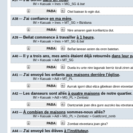
A37 —
IM
>
Kasuak
>
Ines
>
MG_SG &
bat
PABA:
Otel batean lo egin dut.
J'ai confiance
en ma mère
.
A38 —
IM
>
Kasuak
>
Ines
>
MT_SG
> Biziduna
PABA:
Nire amaren gain konfiantza dut.
Beñat commence à travailler
à 1 heure
.
A39 —
IM
>
Kasuak
>
Ines
>
MT_SG &
bat
PABA:
Beñat lanean asten da oren batetan.
Il y a trois ans, mes amis étaient déjà retournés
dans leur p
A40 —
IM
>
Kasuak
>
Adl
>
MT_SG
PABA:
Duela iru urte nire lagunak berriz itzuli ziren ai
J'ai envoyé les enfants
aux maisons derrière l'église
.
A41 —
IM
>
Kasuak
>
Adl
>
MT_PL
PABA:
Aurrak igorri ditut eliza gibelean diren etxeetan
Les danseurs sont allés
à quatre maisons
de notre quartier.
A42 —
IM
>
Kasuak
>
Adl
>
MG_PL
>
Zenbatz
PABA:
Dantzariak joan dira gure auzoko lau etxetara
À combien de maisons
sommes-nous allés?
A43 —
IM
>
Kasuak
>
Adl
>
MG_PL
>
Zenbatz
>
GaldIzord_zenb
PABA:
Zombat etxeetara joan gira?
J'ai envoyé les élèves
à l'instituteur
.
A44 —