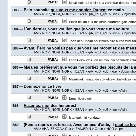
PABA:
Maialenek nai du liburua zuri ekar dezala etx
Peio souhaite
que vous me donniez l'argent
ce matin.
B83 —
AM
> NOR_NORI_NORK > EZAN >
-pA_+pD_+pE
>
-
ke
> Subjuntib
PABA:
Peiok nai du zuk niri dirua ekartzea goiz onta
L'an dernier, vous vouliez
que je vous vende
ma voiture.
B84 —
AM
> NOR_NORI_NORK > EZAN >
-pA_+pD_+pE
>
-
ke
> Subjuntib
PABA:
Joan den urtean nai zinuen nire autoa zuri sal
Avant, Peio ne voulait pas
que vous me racontiez
des mens
B85 —
AM
> NOR_NORI_NORK > EZAN >
-pA_+pD_+pE
>
-
ke
> Subjuntib
PABA:
Leen Peiok ez zuen nai zuk niri gezurrak erra
Maialen préférerait
que vous me portiez
des biscuits de la 
B86 —
AM
> NOR_NORI_NORK > EZAN >
-pA_+pD_+pE
>
-
ke
> Subjuntib
PABA:
Maialenek naiago du zuk etxeko biskotxak ner
Donnez-moi
ce livre!
B87 —
AM
> NOR_NORI_NORK > EZAN >
-pA_+pD_+pE
>
-
ke
>
Agin
PABA:
Eman liburu ori!
Racontez-moi
des histoires!
B88 —
AM
> NOR_NORI_NORK > EZAN >
-pA_+pD_+pE
>
-
ke
>
Agin
PABA:
Istorioak niri kondatu!
(Peio a repris des forces). Avec un peu d'aide, il
peut se lev
B89 —
AM
> AHALEZKOA >
Gait
> IZAN/EDIN >
Orain
> NOR >
-pA