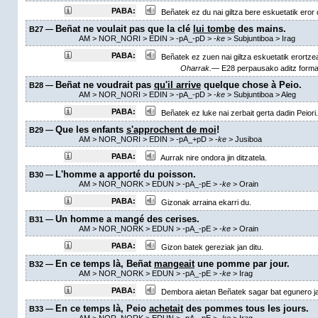
PABA:
Beñatek ez du nai giltza bere eskuetatik eror
Beñat ne voulait pas que la clé
lui tombe
des mains.
B27 —
AM
> NOR_NORI > EDIN >
-pA_-pD
>
-
ke
> Subjuntiboa >
Irag
PABA:
Beñatek ez zuen nai giltza eskuetatik erortze
Oharrak.—
E28 perpausako aditz forma 
Beñat ne voudrait pas
qu'il arrive
quelque chose à Peio.
B28 —
AM
> NOR_NORI > EDIN >
-pA_-pD
>
-
ke
> Subjuntiboa >
Aleg
PABA:
Beñatek ez luke nai zerbait gerta dadin Peiori.
Que les enfants
s'approchent de moi
!
B29 —
AM
> NOR_NORI > EDIN >
-pA_+pD
>
-
ke
> Jusiboa
PABA:
Aurrak nire ondora jin ditzatela.
L'homme a apporté du poisson.
B30 —
AM
> NOR_NORK > EDUN >
-pA_-pE
>
-
ke
>
Orain
PABA:
Gizonak arraina ekarri du.
Un homme a mangé des cerises.
B31 —
AM
> NOR_NORK > EDUN >
-pA_-pE
>
-
ke
>
Orain
PABA:
Gizon batek gereziak jan ditu.
En ce temps là, Beñat
mangeait
une pomme par jour.
B32 —
AM
> NOR_NORK > EDUN >
-pA_-pE
>
-
ke
>
Irag
PABA:
Dembora aietan Beñatek sagar bat egunero ja
En ce temps là, Peio
achetait
des pommes tous les jours.
B33 —