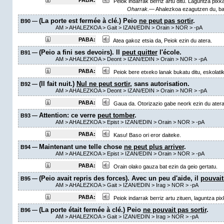
PABA:
Peiok indarrak berriz artu ditu. Laguntza pixka
Oharrak.—
Ahalezkoa ezagutzen du, bai
(La porte est fermée à clé.) Peio
ne peut pas sortir
.
B90 —
AM
> AHALEZKOA >
Gait
> IZAN/EDIN >
Orain
> NOR >
-pA
PABA:
Atea gakoz etsia da, Peiok ezin du atera.
(Peio a fini ses devoirs). Il
peut quitter
l'école.
B91 —
AM
> AHALEZKOA >
Deont
> IZAN/EDIN >
Orain
> NOR >
-pA
PABA:
Peiok bere etxeko lanak bukatu ditu, eskolatik 
(Il fait nuit.)
Nul ne peut sortir
, sans autorisation.
B92 —
AM
> AHALEZKOA >
Deont
> IZAN/EDIN >
Orain
> NOR >
-pA
PABA:
Gaua da. Otorizazio gabe neork ezin du atera
Attention: ce verre
peut tomber
.
B93 —
AM
> AHALEZKOA >
Epist
> IZAN/EDIN >
Orain
> NOR >
-pA
PABA:
Kasu! Baso ori eror daiteke.
Maintenant une telle chose
ne peut plus arriver
.
B94 —
AM
> AHALEZKOA >
Epist
> IZAN/EDIN >
Orain
> NOR >
-pA
PABA:
Orain olako gauza bat ezin da geio gertatu.
(Peio avait repris des forces). Avec un peu d'aide, il
pouvait
B95 —
AM
> AHALEZKOA >
Gait
> IZAN/EDIN >
Irag
> NOR >
-pA
PABA:
Peiok indarrak berriz artu zituen, laguntza pix
(La porte était fermée à clé.) Peio
ne pouvait pas sortir
.
B96 —
AM
> AHALEZKOA >
Gait
> IZAN/EDIN >
Irag
> NOR >
-pA