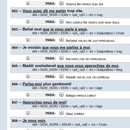
PABA:
Sobera fite mintzo izan dut.
Vous aviez dû me parler
trop vite.
B62 —
AM
> NOR_NORI > IZAN >
+pA_+pD
>
+
ke
>
Irag
PABA:
Neri sobera fite mintzo izan bear duzu.
Beñat veut
que je vous parle à vous
.
B63 —
AM
> NOR_NORI > EDIN >
+pA_+pD
>
-
ke
> Subjuntiboa >
Orain
PABA:
Beñatek nai du nik zuri mintzatzea.
Je voulais
que vous me parliez à moi
.
B64 —
AM
> NOR_NORI > EDIN >
+pA_+pD
>
-
ke
> Subjuntiboa >
Irag
PABA:
Nai nuen zuk niri mintzatzea.
Maddi souhaiterait
que vous vous approchiez de moi
.
B65 —
AM
> NOR_NORI > EDIN >
+pA_+pD
>
-
ke
> Subjuntiboa >
Aleg
PABA:
Maddik nai du zuk niri urbiltzea.
Parlez-moi
plus gentiment!
B66 —
AM
> NOR_NORI > EDIN >
+pA_+pD
>
-
ke
>
Agin
PABA:
Abilago mintza zaitez!
Approchez-vous de moi
!
B67 —
AM
> NOR_NORI > EDIN >
+pA_+pD
>
-
ke
>
Agin
PABA:
Nitaz urbildu!
Je vous vois
.
B68 —
AM
> NOR_NORK > EDUN >
+pA_+pE
>
-
ke
>
Orain