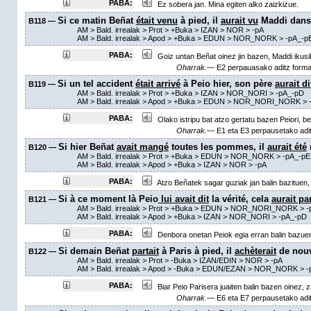
PABA:
Ez sobera jan. Mina egiten alko zaizkizue.
Si ce matin Beñat
était venu
à pied, il
aurait vu
Maddi dans 
B118 —
AM
> Bald. irrealak >
Prot
>
+Buka
> IZAN > NOR >
-pA
AM
> Bald. irrealak >
Apod
>
+Buka
> EDUN > NOR_NORK >
-pA_-p
PABA:
Goiz untan Beñat oinez jin bazen, Maddi ikusi
Oharrak.—
E2 perpauasako aditz forma
Si un tel accident
était arrivé
à Peio hier, son père
aurait di
B119 —
AM
> Bald. irrealak >
Prot
>
+Buka
> IZAN > NOR_NORI >
-pA_-pD
AM
> Bald. irrealak >
Apod
>
+Buka
> EDUN > NOR_NORI_NORK >
PABA:
Olako istripu bat atzo gertatu bazen Peiori, be
Oharrak.—
E1 eta E3 perpausetako aditz
Si hier Beñat
avait mangé
toutes les pommes, il
aurait été
B120 —
AM
> Bald. irrealak >
Prot
>
+Buka
> EDUN > NOR_NORK >
-pA_-pE
AM
> Bald. irrealak >
Apod
>
+Buka
> IZAN > NOR >
-pA
PABA:
Atzo Beñatek sagar guziak jan balin bazituen, 
Si à ce moment là Peio
lui avait dit
la vérité, cela
aurait pa
B121 —
AM
> Bald. irrealak >
Prot
>
+Buka
> EDUN > NOR_NORI_NORK >
-
AM
> Bald. irrealak >
Apod
>
+Buka
> IZAN > NOR_NORI >
-pA_-pD
PABA:
Denbora onetan Peiok egia erran balin bazuen
Si demain Beñat
partait
à Paris à pied, il
achèterait
de nouv
B122 —
AM
> Bald. irrealak >
Prot
>
-Buka
> IZAN/EDIN > NOR >
-pA
AM
> Bald. irrealak >
Apod
>
-Buka
> EDUN/EZAN > NOR_NORK >
-
PABA:
Biar Peio Parisera juaiten balin bazen oinez, z
Oharrak.—
E6 eta E7 perpausetako aditz