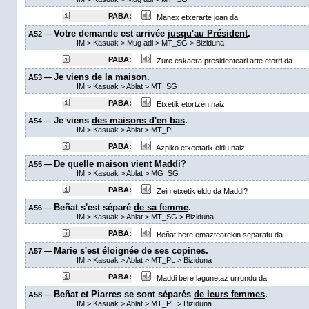
PABA:
Manex etxerarte joan da.
Votre demande est arrivée
jusqu'au Président
.
A52 —
IM
>
Kasuak
>
Mug adl
>
MT_SG
> Biziduna
PABA:
Zure eskaera presidenteari arte etorri da.
Je viens
de la maison
.
A53 —
IM
>
Kasuak
>
Ablat
>
MT_SG
PABA:
Etxetik etortzen naiz.
Je viens
des maisons d'en bas
.
A54 —
IM
>
Kasuak
>
Ablat
>
MT_PL
PABA:
Azpiko etxeetatik eldu naiz.
De quelle maison
vient Maddi?
A55 —
IM
>
Kasuak
>
Ablat
>
MG_SG
PABA:
Zein etxetik eldu da Maddi?
Beñat s'est séparé
de sa femme
.
A56 —
IM
>
Kasuak
>
Ablat
>
MT_SG
> Biziduna
PABA:
Beñat bere emaztearekin separatu da.
Marie s'est éloignée
de ses copines
.
A57 —
IM
>
Kasuak
>
Ablat
>
MT_PL
> Biziduna
PABA:
Maddi bere lagunetaz urrundu da.
Beñat et Piarres se sont séparés
de leurs femmes
.
A58 —
IM
>
Kasuak
>
Ablat
>
MT_PL
> Biziduna