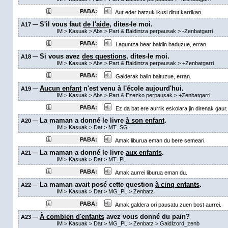
PABA:
Aur eder batzuk ikusi ditut karrikan.
S'il vous faut
de l'aide
, dites-le moi.
A17 —
IM
>
Kasuak
>
Abs
>
Part & Baldintza perpausak
>
-Zenbatgarri
PABA:
Laguntza bear baldin baduzue, erran.
Si vous avez
des questions
, dites-le moi.
A18 —
IM
>
Kasuak
>
Abs
>
Part & Baldintza perpausak
>
+Zenbatgarri
PABA:
Galderak balin baituzue, erran.
Aucun enfant
n'est venu à l'école aujourd'hui.
A19 —
IM
>
Kasuak
>
Abs
>
Part & Ezezko perpausak
>
+Zenbatgarri
PABA:
Ez da bat ere aurrik eskolara jin direnak gaur.
La maman a donné le livre
à son enfant
.
A20 —
IM
>
Kasuak
>
Dat
>
MT_SG
PABA:
Amak liburua eman du bere semeari.
La maman a donné le livre
aux enfants
.
A21 —
IM
>
Kasuak
>
Dat
>
MT_PL
PABA:
Amak aurrei liburua eman du.
La maman avait posé cette question
à cinq enfants
.
A22 —
IM
>
Kasuak
>
Dat
>
MG_PL
>
Zenbatz
PABA:
Amak galdera ori pausatu zuen bost aurrei.
À combien d'enfants
avez vous donné du pain?
A23 —
IM
>
Kasuak
>
Dat
>
MG_PL
>
Zenbatz
>
GaldIzord_zenb