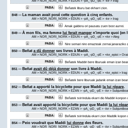
AM
> NOR_NORI_NORK > EDUN >
-pA_-pD_-pE
>
-
ke
>
Irag
PABA:
Beñatek liburu bat ekharri zion.
La maman avait posé cette question à cinq enfants.
B48 —
AM
> NOR_NORI_NORK > EDUN >
-pA_-pD_-pE
>
-
ke
>
Irag
PABA:
Amak galdera ori pausatu zuen bost aurrei.
À mon fils, ma femme
lui ferait manger
n'importe quoi (en lu
B49 —
AM
> NOR_NORI_NORK > EDUN >
-pA_-pD_-pE
>
+
ke
>
Aleg
PABA:
Nire semari nire emazteak zernai janaraziko z
Beñat
a dû donner
ses livres à Maddi.
B50 —
AM
> NOR_NORI_NORK > EDUN >
-pA_-pD_-pE
>
+
ke
_epist
>
Orai
PABA:
Beñatek Maddiri bere liburuak eman izan bear
Beñat
avait dû déjà donner
son livre à Maddi.
B51 —
AM
> NOR_NORI_NORK > EDUN >
-pA_-pD_-pE
>
+
ke
_epist
>
Irag
PABA:
Beñatek bere liburuak jadanik eman izan bear 
Beñat a apporté la bicyclette pour que Maddi
la lui répare
.
B52 —
AM
> NOR_NORI_NORK > EZAN >
-pA_-pD_-pE
>
-
ke
> Subjuntibo
PABA:
Beñatek txirrindula ekarri dio Maddiri konpon 
Beñat avait apporté la bicyclette pour que Maddi
la lui répa
B53 —
AM
> NOR_NORI_NORK > EZAN >
-pA_-pD_-pE
>
-
ke
> Subjuntibo
PABA:
Beñatek txirrindula ekarri zion Maddik kopon 
Peio voudrait que Maddi
lui donne
des fleurs.
B54 —
AM
> NOR_NORI_NORK > EZAN >
-pA_-pD_-pE
>
-
ke
> Subjuntibo