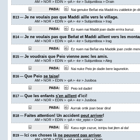
AM
> NOR > EDIN >
-pA
>
-
ke
> Subjuntiboa >
Orain
PABA:
Nai genuke Beñat eta Maddi iru zaldiekin jin di
Je ne voulais pas que Maddi aille vers le village.
B13 —
AM
> NOR > EDIN >
-pA
>
-
ke
> Subjuntiboa >
Irag
PABA:
Ez nuen nai Maddi joan dadin errira buruz.
Je ne voulais pas que Beñat et Maddi aillent vers les mont
B14 —
AM
> NOR > EDIN >
-pA
>
-
ke
> Subjuntiboa >
Irag
PABA:
Ez nuen nai Beñat eta Maddik joan zedin mend
Je voudrais que Peio vienne avec les amis.
B15 —
AM
> NOR > EDIN >
-pA
>
-
ke
> Subjuntiboa >
Aleg
PABA:
Nai nuke Peio jin dadin bere lagunekin.
Que Peio
se taise
!
B16 —
AM
> NOR > EDIN >
-pA
>
-
ke
> Jusiboa
PABA:
Peio ixil dadin!
Que les enfants
s'en aillent
d'ici!
B17 —
AM
> NOR > EDIN >
-pA
>
-
ke
> Jusiboa
PABA:
Aurrak ortik joan bear dira!
Faites attention! Un accident
peut arriver
!
B18 —
AM
> NOR > EDIN >
-pA
>
+
ke
_epist
>
Orain
PABA:
Kasu egin zazue, istripu bat jiten al da!
Ici ces choses là
ne peuvent pas arriver
.
B19 —
AM
> NOR > EDIN >
-pA
>
+
ke
_epist
>
Orain