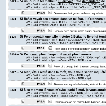
Si un jour un tel malheur
lui arrivait
, Peio
demanderait
de 
B123 —
AM
> Bald. irrealak >
Prot
>
-Buka
> IZAN/EDIN > NOR_NORI >
-pA_
AM
> Bald. irrealak >
Apod
>
-Buka
> EDUN/EZAN > NOR_NORI_NO
PABA:
Olako malur bat gertatzen bazen egun batez, 
Si Beñat
voyait
ses enfants dans un tel état, il
s'étonnerait
B124 —
AM
> Bald. irrealak >
Prot
>
-Buka
> EDUN/EZAN > NOR_NORK >
-
AM
> Bald. irrealak >
Apod
>
-Buka
> IZAN > NOR >
-pA
PABA:
Beñatek bere aurrak olako estatu batean ikust
Si Peio
racontait
une telle histoire à Beñat, le livre
lui tomb
B125 —
AM
> Bald. irrealak >
Prot
>
-Buka
> EDUN/EZAN > NOR_NORI_NO
AM
> Bald. irrealak >
Apod
>
-Buka
> IZAN/EDIN > NOR_NORI >
-pA
PABA:
Peiok olako istorio bat kodatzen bazuen Beñati
Si Peio
avait
plus d'argent, il
serait
plus heureux.
B126 —
AM
> Bald. irrealak >
Prot
>
+Buka
> EDUN > NOR_NORK >
-pA_-pE
AM
> Bald. irrealak >
Apod
>
+Buka
> IZAN > NOR >
-pA
PABA:
Peiok diru geiago balin bazuen, urosago izan
Si hier j'étais resté dans la forêt, vous vous seriez inquiété
B127 —
AM
> Bald. irrealak >
Prot
>
+Buka
> IZAN > NOR >
+pA
AM
> Bald. irrealak >
Apod
>
+Buka
> IZAN > NOR >
+pA
PABA:
Atzo oianean egon balin banitz, inkietatuko zi
Si à ce moment-là vous
m'aviez parlé
à moi, je
vous aurai
B128 —
AM
> Bald. irrealak >
Prot
>
+Buka
> IZAN > NOR_NORI >
+pA_+pD
AM
> Bald. irrealak >
Apod
>
+Buka
> EDUN > NOR_NORI_NORK >
PABA:
Denbora onetan niri mintzo balin bazinen, dir