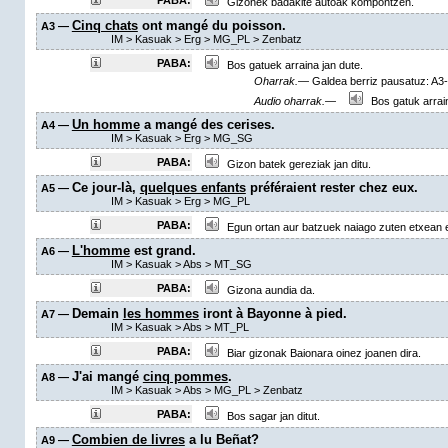
PABA:
Gizonek badakite autoak kompontzen.
Cinq chats
ont mangé du poisson.
A3 —
IM
>
Kasuak
>
Erg
>
MG_PL
>
Zenbatz
PABA:
Bos gatuek arraina jan dute.
Oharrak.—
Galdea berriz pausatuz: A
Audio oharrak.—
Bos gatuk arrain
Un homme
a mangé des cerises.
A4 —
IM
>
Kasuak
>
Erg
>
MG_SG
PABA:
Gizon batek gereziak jan ditu.
Ce jour-là,
quelques enfants
préféraient rester chez eux.
A5 —
IM
>
Kasuak
>
Erg
>
MG_PL
PABA:
Egun ortan aur batzuek naiago zuten etxean e
L'homme
est grand.
A6 —
IM
>
Kasuak
>
Abs
>
MT_SG
PABA:
Gizona aundia da.
Demain
les hommes
iront à Bayonne à pied.
A7 —
IM
>
Kasuak
>
Abs
>
MT_PL
PABA:
Biar gizonak Baionara oinez joanen dira.
J'ai mangé
cinq pommes
.
A8 —
IM
>
Kasuak
>
Abs
>
MG_PL
>
Zenbatz
PABA:
Bos sagar jan ditut.
Combien de livres
a lu Beñat?
A9 —