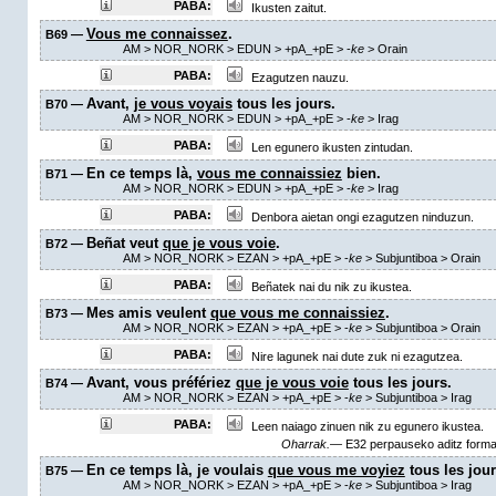
PABA:
Ikusten zaitut.
Vous me connaissez
.
B69 —
AM
> NOR_NORK > EDUN >
+pA_+pE
>
-
ke
>
Orain
PABA:
Ezagutzen nauzu.
Avant,
je vous voyais
tous les jours.
B70 —
AM
> NOR_NORK > EDUN >
+pA_+pE
>
-
ke
>
Irag
PABA:
Len egunero ikusten zintudan.
En ce temps là,
vous me connaissiez
bien.
B71 —
AM
> NOR_NORK > EDUN >
+pA_+pE
>
-
ke
>
Irag
PABA:
Denbora aietan ongi ezagutzen ninduzun.
Beñat veut
que je vous voie
.
B72 —
AM
> NOR_NORK > EZAN >
+pA_+pE
>
-
ke
> Subjuntiboa >
Orain
PABA:
Beñatek nai du nik zu ikustea.
Mes amis veulent
que vous me connaissiez
.
B73 —
AM
> NOR_NORK > EZAN >
+pA_+pE
>
-
ke
> Subjuntiboa >
Orain
PABA:
Nire lagunek nai dute zuk ni ezagutzea.
Avant, vous préfériez
que je vous voie
tous les jours.
B74 —
AM
> NOR_NORK > EZAN >
+pA_+pE
>
-
ke
> Subjuntiboa >
Irag
PABA:
Leen naiago zinuen nik zu egunero ikustea.
Oharrak.—
E32 perpauseko aditz forma 
En ce temps là, je voulais
que vous me voyiez
tous les jour
B75 —
AM
> NOR_NORK > EZAN >
+pA_+pE
>
-
ke
> Subjuntiboa >
Irag