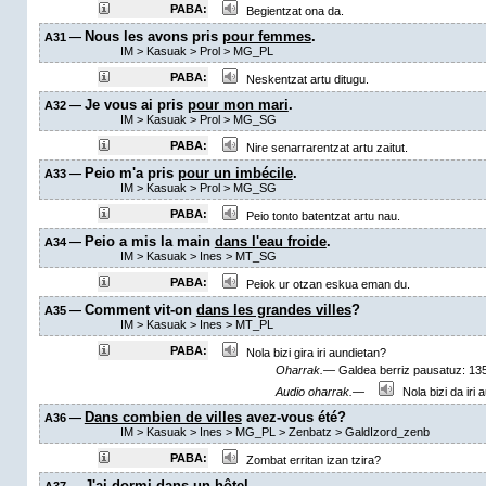
PABA:
Begientzat ona da.
Nous les avons pris
pour femmes
.
A31 —
IM
>
Kasuak
>
Prol
>
MG_PL
PABA:
Neskentzat artu ditugu.
Je vous ai pris
pour mon mari
.
A32 —
IM
>
Kasuak
>
Prol
>
MG_SG
PABA:
Nire senarrarentzat artu zaitut.
Peio m'a pris
pour un imbécile
.
A33 —
IM
>
Kasuak
>
Prol
>
MG_SG
PABA:
Peio tonto batentzat artu nau.
Peio a mis la main
dans l'eau froide
.
A34 —
IM
>
Kasuak
>
Ines
>
MT_SG
PABA:
Peiok ur otzan eskua eman du.
Comment vit-on
dans les grandes villes
?
A35 —
IM
>
Kasuak
>
Ines
>
MT_PL
PABA:
Nola bizi gira iri aundietan?
Oharrak.—
Galdea berriz pausatuz: 1
Audio oharrak.—
Nola bizi da iri 
Dans combien de villes
avez-vous été?
A36 —
IM
>
Kasuak
>
Ines
>
MG_PL
>
Zenbatz
>
GaldIzord_zenb
PABA:
Zombat erritan izan tzira?
J'ai dormi
dans un hôtel
.