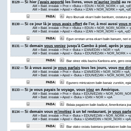
Si hier j'
avais apporté
les livres, vous
m'auriez invité
au re
B129 —
AM
> Bald. irrealak >
Prot
>
+Buka
> EDUN > NOR_NORK >
-pA_+p
AM
> Bald. irrealak >
Apod
>
+Buka
> IZAN > NOR_NORK >
+pA_+p
PABA:
Atzo liburuak ekarri balin banituen, ostatura 
Si ce jour là je
vous avais offert
de l'or, à moi aussi
vous m
B130 —
AM
> Bald. irrealak >
Prot
>
+Buka
> EDUN > NOR_NORI_NORK >
-
AM
> Bald. irrealak >
Apod
>
+Buka
> IZAN > NOR_NORI >
+pA_+pD
PABA:
Egun orretan urrea ekarri balin banuen, neri 
Si demain
vous veniez
jusqu'à Cambo à pied, après je
vou
B131 —
AM
> Bald. irrealak >
Prot
>
-Buka
> IZAN/EDIN > NOR >
+pA
AM
> Bald. irrealak >
Apod
>
-Buka
> EDUN/EZAN > NOR_NORK >
+
PABA:
Biar oinez eldu bazira Kanbora arte, gero osta
Si à vous aussi je
vous parlais
tous les jours, vous
me dir
B132 —
AM
> Bald. irrealak >
Prot
>
-Buka
> IZAN/EDIN > NOR_NORI >
+pA
AM
> Bald. irrealak >
Apod
>
-Buka
> EDUN/EZAN > NOR_NORI_NO
PABA:
Egunero mintzatzen balin banaiz zurekin, egi
Si je vous payais le voyage, vous
iriez
en Amérique.
B133 —
AM
> Bald. irrealak >
Prot
>
-Buka
> EDUN/EZAN > NOR_NORI_NO
AM
> Bald. irrealak >
Apod
>
-Buka
> IZAN > NOR >
+pA
PABA:
Bidaia pagatzen balin badizut, Ameriketara jo
Si demain vous
m'invitiez
à un tel restaurant, je
vous parle
B134 —
AM
> Bald. irrealak >
Prot
>
-Buka
> EDUN/EZAN > NOR_NORK >
+
AM
> Bald. irrealak >
Apod
>
-Buka
> IZAN/EDIN > NOR_NORI >
+pA
PABA:
Biar olako ostatu batetara gomitatzen balin b