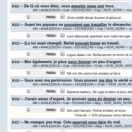
De là où vous étiez, vous
pouviez nous voir
tous.
B111 —
AM
> AHALEZKOA >
Gait
> EDUN/EZAN >
Irag
> NOR_NORK >
+pA
PABA:
Zinen tokitik denak ikusten al gintuzun.
Avant les paysans ne
pouvaient pas travailler
le dimanche.
B112 —
AM
> AHALEZKOA >
Deont
> EDUN/EZAN >
Irag
> NOR_NORK >
-p
PABA:
Leen laborariak igandean ezin zuten lan egin.
(La loi avait changé). Beñat
pouvait fumer
au travail.
B113 —
AM
> AHALEZKOA >
Deont
> EDUN/EZAN >
Irag
> NOR_NORK >
-p
PABA:
Legea aldatu zen. Beñat lanean erretzen al z
Moi également, je peux
vous donner
un peu d'argent.
B114 —
AM
> AHALEZKOA >
Gait
> EDUN/EZAN >
Orain
> NOR_NORI_NOR
PABA:
Nik ere diru pixka bat emaiten al dizut.
Vous avez ma permission. Vous pouvez
me dire
la vérité s
B115 —
AM
> AHALEZKOA >
Deont
> EDUN/EZAN >
Orain
> NOR_NORI_N
PABA:
Baimena baduzu. Niri egia erraiten al duzu bel
J'avais assez d'argent. Je pouvais
vous en donner
un peu.
B116 —
AM
> AHALEZKOA >
Gait
> EDUN/EZAN >
Aleg
> NOR_NORI_NORK
PABA:
Diru aski banuen. Pixkat emaiten al nizun.
Oharrak.—
E26 perpausa ontsa ulertzen 
Ne mangez pas trop. Cela
pourrait vous faire
du mal.
B117 —
AM
> AHALEZKOA >
Epist
> EDUN/EZAN >
Aleg
> NOR_NORI_NOR