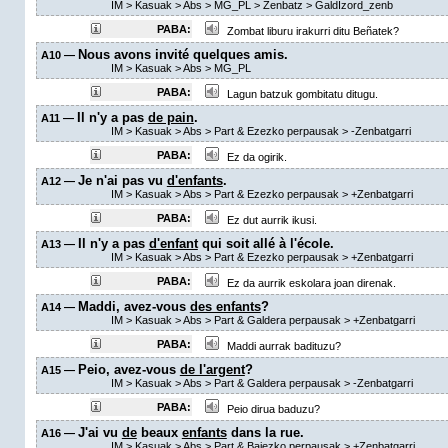
IM
>
Kasuak
>
Abs
>
MG_PL
>
Zenbatz
>
GaldIzord_zenb
PABA:
Zombat liburu irakurri ditu Beñatek?
Nous avons invité quelques amis.
A10 —
IM
>
Kasuak
>
Abs
>
MG_PL
PABA:
Lagun batzuk gombitatu ditugu.
Il n'y a pas
de pain
.
A11 —
IM
>
Kasuak
>
Abs
>
Part & Ezezko perpausak
>
-Zenbatgarri
PABA:
Ez da ogirik.
Je n'ai pas vu
d'enfants
.
A12 —
IM
>
Kasuak
>
Abs
>
Part & Ezezko perpausak
>
+Zenbatgarri
PABA:
Ez dut aurrik ikusi.
Il n'y a pas
d'enfant
qui soit allé à l'école.
A13 —
IM
>
Kasuak
>
Abs
>
Part & Ezezko perpausak
>
+Zenbatgarri
PABA:
Ez da aurrik eskolara joan direnak.
Maddi, avez-vous
des enfants
?
A14 —
IM
>
Kasuak
>
Abs
>
Part & Galdera perpausak
>
+Zenbatgarri
PABA:
Maddi aurrak badituzu?
Peio, avez-vous
de l'argent
?
A15 —
IM
>
Kasuak
>
Abs
>
Part & Galdera perpausak
>
-Zenbatgarri
PABA:
Peio dirua baduzu?
J'ai vu
de
beaux
enfants
dans la rue.
A16 —
IM
>
Kasuak
>
Abs
>
Part & Baiezko perpausak
>
+Zenbatgarri