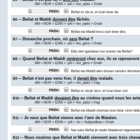
AM
> NOR > IZAN >
-pA
>
+
ke
_epist
>
Orain
PABA:
Beñat ez da or, eri izan bear da.
Beñat et Maddi
doivent être
fâchés.
B6 —
AM
> NOR > IZAN >
-pA
>
+
ke
_epist
>
Orain
PABA:
Beñat eta Maddi kexu izan bear dira.
Dimanche prochain, où
sera
Beñat ?
B7 —
AM
> NOR > IZAN >
-pA
>
+
ke
_gero
>
Orain
PABA:
Eldu den igandean nun izanen da Beñat?
Quand Beñat et Maddi
rentreront
chez eux, ils se reposeront 
B8 —
AM
> NOR > IZAN >
-pA
>
+
ke
_gero
>
Orain
PABA:
Beñat eta Maddi aien etxean sartuko direnean 
Beñat n'est pas venu hier, il
devait être
malade.
B9 —
AM
> NOR > IZAN >
-pA
>
+
ke
_epist
>
Irag
PABA:
Beñat ez da jin atzo, eri izan bear zen.
Beñat et Maddi
devaient être
au cinéma quand vous les avie
B10 —
AM
> NOR > IZAN >
-pA
>
+
ke
_epist
>
Irag
PABA:
Beñat eta Maddi zineman izan bear ziren deitu 
Je veux que Beñat vienne avec l'ami de Maialen.
B11 —
AM
> NOR > EDIN >
-pA
>
-
ke
> Subjuntiboa >
Orain
PABA:
Nai nuke Beñat jin dadin Maialenen lagunareki
Nous voulons que Beñat et Maddi viennent avec trois cheva
B12 —