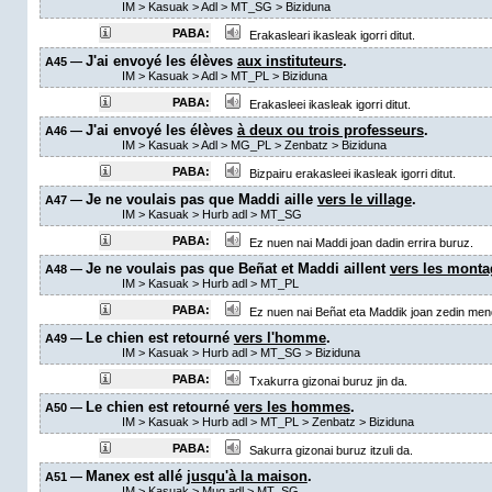
IM
>
Kasuak
>
Adl
>
MT_SG
> Biziduna
PABA:
Erakasleari ikasleak igorri ditut.
J'ai envoyé les élèves
aux instituteurs
.
A45 —
IM
>
Kasuak
>
Adl
>
MT_PL
> Biziduna
PABA:
Erakasleei ikasleak igorri ditut.
J'ai envoyé les élèves
à deux ou trois professeurs
.
A46 —
IM
>
Kasuak
>
Adl
>
MG_PL
>
Zenbatz
> Biziduna
PABA:
Bizpairu erakasleei ikasleak igorri ditut.
Je ne voulais pas que Maddi aille
vers le village
.
A47 —
IM
>
Kasuak
>
Hurb adl
>
MT_SG
PABA:
Ez nuen nai Maddi joan dadin errira buruz.
Je ne voulais pas que Beñat et Maddi aillent
vers les mont
A48 —
IM
>
Kasuak
>
Hurb adl
>
MT_PL
PABA:
Ez nuen nai Beñat eta Maddik joan zedin mend
Le chien est retourné
vers l'homme
.
A49 —
IM
>
Kasuak
>
Hurb adl
>
MT_SG
> Biziduna
PABA:
Txakurra gizonai buruz jin da.
Le chien est retourné
vers les hommes
.
A50 —
IM
>
Kasuak
>
Hurb adl
>
MT_PL
>
Zenbatz
> Biziduna
PABA:
Sakurra gizonai buruz itzuli da.
Manex est allé
jusqu'à la maison
.
A51 —
IM
>
Kasuak
>
Mug adl
>
MT_SG