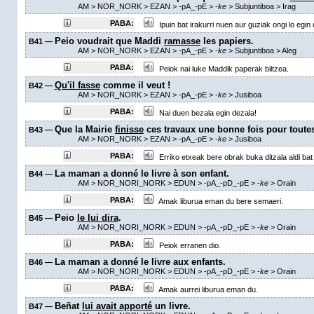
AM
> NOR_NORK > EZAN >
-pA_-pE
>
-
ke
> Subjuntiboa >
Irag
PABA:
Ipuin bat irakurri nuen aur guziak ongi lo egin 
Peio voudrait que Maddi
ramasse
les papiers.
B41 —
AM
> NOR_NORK > EZAN >
-pA_-pE
>
-
ke
> Subjuntiboa >
Aleg
PABA:
Peiok nai luke Maddik paperak biltzea.
Qu'il fasse
comme il veut !
B42 —
AM
> NOR_NORK > EZAN >
-pA_-pE
>
-
ke
> Jusiboa
PABA:
Nai duen bezala egin dezala!
Que la Mairie
finisse
ces travaux une bonne fois pour toutes
B43 —
AM
> NOR_NORK > EZAN >
-pA_-pE
>
-
ke
> Jusiboa
PABA:
Erriko etxeak bere obrak buka ditzala aldi bat
La maman a donné le livre à son enfant.
B44 —
AM
> NOR_NORI_NORK > EDUN >
-pA_-pD_-pE
>
-
ke
>
Orain
PABA:
Amak liburua eman du bere semaeri.
Peio
le lui dira
.
B45 —
AM
> NOR_NORI_NORK > EDUN >
-pA_-pD_-pE
>
-
ke
>
Orain
PABA:
Peiok erranen dio.
La maman a donné le livre aux enfants.
B46 —
AM
> NOR_NORI_NORK > EDUN >
-pA_-pD_-pE
>
-
ke
>
Orain
PABA:
Amak aurrei liburua eman du.
Beñat
lui avait apporté
un livre.
B47 —