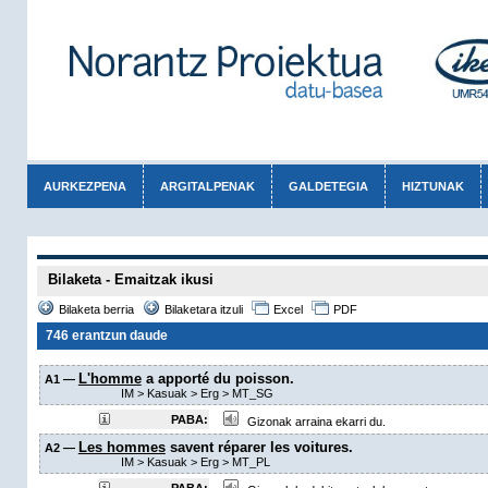
AURKEZPENA
ARGITALPENAK
GALDETEGIA
HIZTUNAK
Bilaketa - Emaitzak ikusi
Bilaketa berria
Bilaketara itzuli
Excel
PDF
746 erantzun daude
L'homme
a apporté du poisson.
A1 —
IM
>
Kasuak
>
Erg
>
MT_SG
PABA:
Gizonak arraina ekarri du.
Les hommes
savent réparer les voitures.
A2 —
IM
>
Kasuak
>
Erg
>
MT_PL