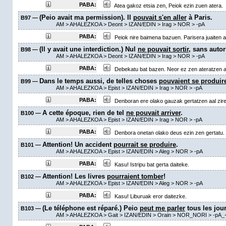
PABA:
Atea gakoz etsia zen, Peiok ezin zuen atera.
(Peio avait ma permission). Il
pouvait s'en aller
à Paris.
B97 —
AM
> AHALEZKOA >
Deont
> IZAN/EDIN >
Irag
> NOR >
-pA
PABA:
Peiok nire baimena bazuen. Parisera juaiten a
(Il y avait une interdiction.) Nul
ne pouvait sortir
, sans autor
B98 —
AM
> AHALEZKOA >
Deont
> IZAN/EDIN >
Irag
> NOR >
-pA
PABA:
Debekatu bat bazen. Neor ez zen ateratzen aa
Dans le temps aussi, de telles choses
pouvaient se produir
B99 —
AM
> AHALEZKOA >
Epist
> IZAN/EDIN >
Irag
> NOR >
-pA
PABA:
Denboran ere olako gauzak gertatzen aal zire
A cette époque, rien de tel
ne pouvait arriver
.
B100 —
AM
> AHALEZKOA >
Epist
> IZAN/EDIN >
Irag
> NOR >
-pA
PABA:
Denbora onetan olako deus ezin zen gertatu.
Attention! Un accident
pourrait se produire
.
B101 —
AM
> AHALEZKOA >
Epist
> IZAN/EDIN >
Aleg
> NOR >
-pA
PABA:
Kasu! Istripu bat gerta daiteke.
Attention! Les livres
pourraient tomber
!
B102 —
AM
> AHALEZKOA >
Epist
> IZAN/EDIN >
Aleg
> NOR >
-pA
PABA:
Kasu! Liburuak eror daitezke.
(Le téléphone est réparé.) Peio
peut me parler
tous les jour
B103 —
AM
> AHALEZKOA >
Gait
> IZAN/EDIN >
Orain
> NOR_NORI >
-pA_