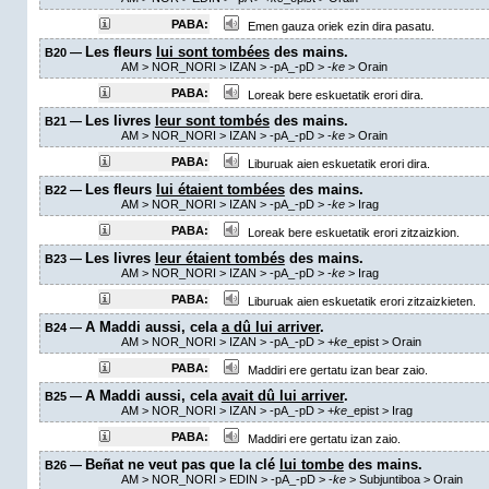
PABA:
Emen gauza oriek ezin dira pasatu.
Les fleurs
lui sont tombées
des mains.
B20 —
AM
> NOR_NORI > IZAN >
-pA_-pD
>
-
ke
>
Orain
PABA:
Loreak bere eskuetatik erori dira.
Les livres
leur sont tombés
des mains.
B21 —
AM
> NOR_NORI > IZAN >
-pA_-pD
>
-
ke
>
Orain
PABA:
Liburuak aien eskuetatik erori dira.
Les fleurs
lui étaient tombées
des mains.
B22 —
AM
> NOR_NORI > IZAN >
-pA_-pD
>
-
ke
>
Irag
PABA:
Loreak bere eskuetatik erori zitzaizkion.
Les livres
leur étaient tombés
des mains.
B23 —
AM
> NOR_NORI > IZAN >
-pA_-pD
>
-
ke
>
Irag
PABA:
Liburuak aien eskuetatik erori zitzaizkieten.
A Maddi aussi, cela
a dû lui arriver
.
B24 —
AM
> NOR_NORI > IZAN >
-pA_-pD
>
+
ke
_epist
>
Orain
PABA:
Maddiri ere gertatu izan bear zaio.
A Maddi aussi, cela
avait dû lui arriver
.
B25 —
AM
> NOR_NORI > IZAN >
-pA_-pD
>
+
ke
_epist
>
Irag
PABA:
Maddiri ere gertatu izan zaio.
Beñat ne veut pas que la clé
lui tombe
des mains.
B26 —
AM
> NOR_NORI > EDIN >
-pA_-pD
>
-
ke
> Subjuntiboa >
Orain