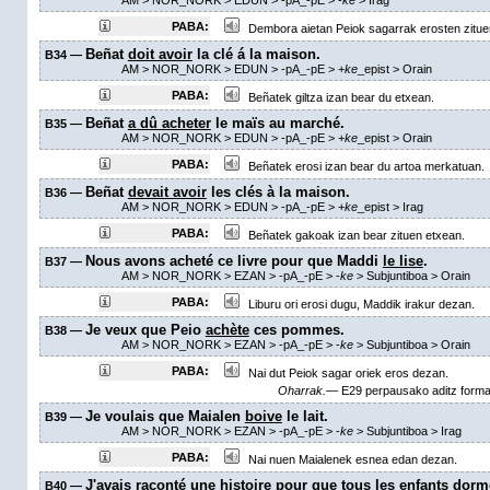
AM
> NOR_NORK > EDUN >
-pA_-pE
>
-
ke
>
Irag
PABA:
Dembora aietan Peiok sagarrak erosten zitue
Beñat
doit avoir
la clé á la maison.
B34 —
AM
> NOR_NORK > EDUN >
-pA_-pE
>
+
ke
_epist
>
Orain
PABA:
Beñatek giltza izan bear du etxean.
Beñat
a dû acheter
le maïs au marché.
B35 —
AM
> NOR_NORK > EDUN >
-pA_-pE
>
+
ke
_epist
>
Orain
PABA:
Beñatek erosi izan bear du artoa merkatuan.
Beñat
devait avoir
les clés à la maison.
B36 —
AM
> NOR_NORK > EDUN >
-pA_-pE
>
+
ke
_epist
>
Irag
PABA:
Beñatek gakoak izan bear zituen etxean.
Nous avons acheté ce livre pour que Maddi
le lise
.
B37 —
AM
> NOR_NORK > EZAN >
-pA_-pE
>
-
ke
> Subjuntiboa >
Orain
PABA:
Liburu ori erosi dugu, Maddik irakur dezan.
Je veux que Peio
achète
ces pommes.
B38 —
AM
> NOR_NORK > EZAN >
-pA_-pE
>
-
ke
> Subjuntiboa >
Orain
PABA:
Nai dut Peiok sagar oriek eros dezan.
Oharrak.—
E29 perpausako aditz forma
Je voulais que Maialen
boive
le lait.
B39 —
AM
> NOR_NORK > EZAN >
-pA_-pE
>
-
ke
> Subjuntiboa >
Irag
PABA:
Nai nuen Maialenek esnea edan dezan.
J'avais raconté une histoire pour que tous les enfants
dorm
B40 —