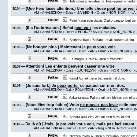
PABA:
Telefonoa arranjatua da. Peio egunero nirekin
(Que Peio fasse attention.) Une telle chose
peut lui arriver
à
B104 —
AM
> AHALEZKOA >
Epist
> IZAN/EDIN >
Orain
> NOR_NORI >
-pA
PABA:
Peiok kasu egin dadin. Olako gauzak beri gerta
(Il a l'autorisation.) Beñat
peut voir
les malades.
B105 —
AM
> AHALEZKOA >
Deont
> EDUN/EZAN >
Orain
> NOR_NORK >
PABA:
Baimena badu. Beñatek eriak ikusten al ditu.
(Ne bougez plus.) Maintenant je
peux vous voir
.
B106 —
AM
> AHALEZKOA >
Gait
> EDUN/EZAN >
Orain
> NOR_NORK >
+p
PABA:
Ez mugitu. Orain ikusten al zaituztet.
Attention! Les enfants
peuvent casser
une vitre!
B107 —
AM
> AHALEZKOA >
Epist
> EDUN/EZAN >
Orain
> NOR_NORK >
-
PABA:
Kasu! Aurrek berin bat austen al dute.
(Je suis fort:) Je
peux porter
ce paquet sur mon dos.
B108 —
AM
> AHALEZKOA >
Gait
> EDUN/EZAN >
Orain
> NOR_NORK >
-p
PABA:
Azkarra naiz. Paketa ori nire bizkarrean ekart
(Vous êtes trop faible:) Vous
ne pouvez pas lever
cette pier
B109 —
AM
> AHALEZKOA >
Gait
> EDUN/EZAN >
Orain
> NOR_NORK >
-p
PABA:
Sobera aula zira. Arri ori ezin duzu ekarri.
De là où j'étais, je
pouvais vous voir
, mais pas facilement.
B110 —
AM
> AHALEZKOA >
Gait
> EDUN/EZAN >
Irag
> NOR_NORK >
+pA
PABA:
Nintzen tokitik ikusten al zintudan, bainan ez 