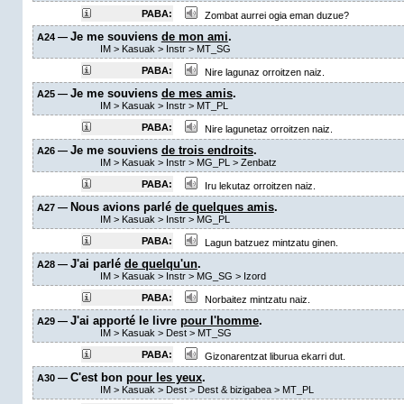
PABA:
Zombat aurrei ogia eman duzue?
Je me souviens
de mon ami
.
A24 —
IM
>
Kasuak
>
Instr
>
MT_SG
PABA:
Nire lagunaz orroitzen naiz.
Je me souviens
de mes amis
.
A25 —
IM
>
Kasuak
>
Instr
>
MT_PL
PABA:
Nire lagunetaz orroitzen naiz.
Je me souviens
de trois endroits
.
A26 —
IM
>
Kasuak
>
Instr
>
MG_PL
>
Zenbatz
PABA:
Iru lekutaz orroitzen naiz.
Nous avions parlé
de quelques amis
.
A27 —
IM
>
Kasuak
>
Instr
>
MG_PL
PABA:
Lagun batzuez mintzatu ginen.
J'ai parlé
de quelqu'un
.
A28 —
IM
>
Kasuak
>
Instr
>
MG_SG
>
Izord
PABA:
Norbaitez mintzatu naiz.
J'ai apporté le livre
pour l'homme
.
A29 —
IM
>
Kasuak
>
Dest
>
MT_SG
PABA:
Gizonarentzat liburua ekarri dut.
C'est bon
pour les yeux
.
A30 —
IM
>
Kasuak
>
Dest
>
Dest & bizigabea
>
MT_PL