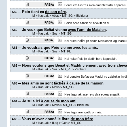
PABA:
Beñat eta Piarres aien emazteetatik separatu 
Peio tient ça
de son père
.
A59 —
IM
>
Kasuak
>
Ablat
>
MT_SG
> Biziduna
PABA:
Peiok bere aitatik ori atxikitzen du.
Je veux que Beñat vienne
avec l'ami de Maialen
.
A60 —
IM
>
Kasuak
>
Soz
>
MT_SG
PABA:
Nai nuke Beñat jin dadin Maialenen lagunareki
Je voudrais que Peio vienne
avec les amis
.
A61 —
IM
>
Kasuak
>
Soz
>
MT_PL
PABA:
Nai nuke Peio jin dadin bere lagunekin.
Nous voulons que Beñat et Maddi viennent
avec trois chev
A62 —
IM
>
Kasuak
>
Soz
>
MG_PL
>
Zenbatz
PABA:
Nai genuke Beñat eta Maddi iru zaldiekin jin di
Mes amis se sont fâchés
à cause de la maison
.
A63 —
IM
>
Kasuak
>
Motib
>
MT_SG
PABA:
Nire lagunak aserretu dira etxearengatik.
Je suis ici
à cause de mon ami
.
A64 —
IM
>
Kasuak
>
Motib
>
MT_SG
> Biziduna
PABA:
Nire lagunarengatik or naiz.
Vous m'avez donné le livre
de mon frère
.
A65 —
IM
>
Kasuak
>
ILag
>
Gen
>
MT_SG