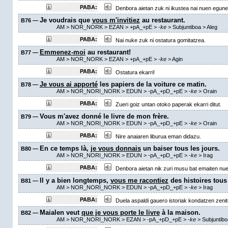
PABA:
Denbora aietan zuk ni ikustea nai nuen egune
Je voudrais que
vous m'invitiez
au restaurant.
B76 —
AM
> NOR_NORK > EZAN >
+pA_+pE
>
-
ke
> Subjuntiboa >
Aleg
PABA:
Nai nuke zuk ni ostatura gomitatzea.
Emmenez-moi
au restaurant!
B77 —
AM
> NOR_NORK > EZAN >
+pA_+pE
>
-
ke
>
Agin
PABA:
Ostatura ekarri!
Je vous ai apporté
les papiers de la voiture ce matin.
B78 —
AM
> NOR_NORI_NORK > EDUN >
-pA_+pD_+pE
>
-
ke
>
Orain
PABA:
Zueri goiz untan otoko paperak ekarri ditut.
Vous m'avez donné le livre de mon frère.
B79 —
AM
> NOR_NORI_NORK > EDUN >
-pA_+pD_+pE
>
-
ke
>
Orain
PABA:
Nire anaiaren liburua eman didazu.
En ce temps là,
je vous donnais
un baiser tous les jours.
B80 —
AM
> NOR_NORI_NORK > EDUN >
-pA_+pD_+pE
>
-
ke
>
Irag
PABA:
Denbora aietan nik zuri musu bat emaiten nu
Il y a bien longtemps,
vous me racontiez
des histoires tous 
B81 —
AM
> NOR_NORI_NORK > EDUN >
-pA_+pD_+pE
>
-
ke
>
Irag
PABA:
Duela aspaldi gauero istoriak kondatzen zenitu
Maialen veut
que je vous porte le livre
à la maison.
B82 —
AM
> NOR_NORI_NORK > EZAN >
-pA_+pD_+pE
>
-
ke
> Subjuntib